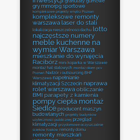
inwestycji
granulaty gumowe
gry mmorpg sportowe
kompleksowe projekty wnętrz Poznań
kompleksowe remonty
warszawa
laser do stali
lotto
lokalizacja nieszczelności dachu
najczęstsze numery
meble kuchenne na
wymiar Warszawa
mieszkanie do wynajęcia
Racibórz
mini koparka w Warszawie
montaż hal stalowych
montaż okien pcv
Nadzór i outsourcing BHP
Poznań
napełnianie
Warszawa
naprawa
klimatyzacji Szczecin
rolet warszawa
obliczanie
BMI
parapety z kamienia
pompy ciepła montaż
Siedlce
producent maszyn
budowlanych
projekty budynków
przegląd
użyteczności publicznej
klimatyzacji
przydomowe oczyszczalnie
remonty domu
ścieków Kraków
remonty mieszkań