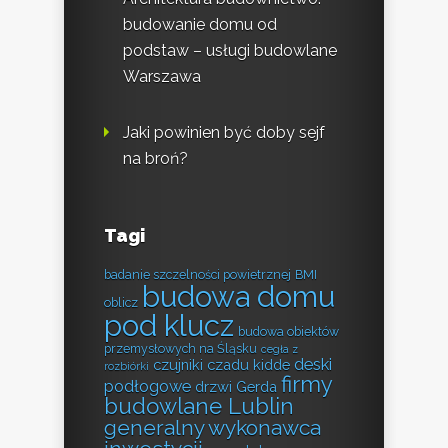
budowanie domu od
podstaw – usługi budowlane
Warszawa
Jaki powinien być doby sejf
na broń?
Tagi
badanie szczelności powietrznej
BMI
budowa domu
oblicz
pod klucz
budowa obiektów
przemysłowych na Śląsku
cegła z
deski
czujniki czadu kidde
rozbiórki
firmy
podłogowe
drzwi Gerda
budowlane Lublin
generalny wykonawca