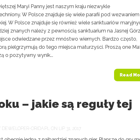
iętszej Maryi Panny jest naszym kraju niezwykle
chniony. W Polsce znajduje się wiele parafii pod wezwaniem
iej. W Polsce znajduje się również wiele sanktuariów maryjny
dziej znanych należy z pewnością sanktuarium na Jasnej Górz
iejsce odwiedzane przez mnóstwo wiernych. Bardzo często,
porą pielgrzymują do tego miejsca maturzyści. Proszą one Ma
zą o pozytywny wynik...
Read Mo
ku – jakie są reguły tej
?
Y
DEWELOPER-ORIDA.PL
ON LIP 31, 2017
t obecnie jedną z najbardziej znanych gier. Plansze do gry 