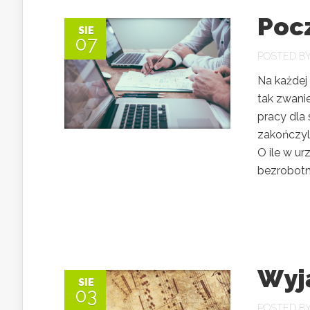
Pocz
SIE
07
POSTED B
Na każdej 
tak zwanie
pracy dla 
zakończyli
O ile w ur
bezrobotny
Wyj
SIE
03
POSTED B