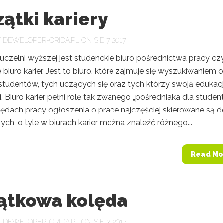
ątki kariery
Y
DEWELOPER-ORIDA.PL
ON SIE 7, 2017
uczelni wyższej jest studenckie biuro pośrednictwa pracy czy
 biuro karier. Jest to biuro, które zajmuje się wyszukiwaniem o
studentów, tych uczących się oraz tych którzy swoją edukacj
. Biuro karier pełni rolę tak zwanego „pośredniaka dla studen
zędach pracy ogłoszenia o prace najczęściej skierowane są d
ch, o tyle w biurach karier można znaleźć różnego...
Read Mo
ątkowa kolęda
Y
DEWELOPER-ORIDA.PL
ON SIE 3, 2017