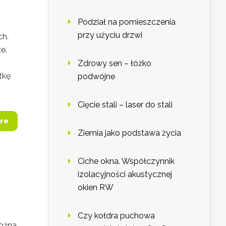
Podział na pomieszczenia
przy użyciu drzwi
ch.
e.
Zdrowy sen – łóżko
tkę
podwójne
Cięcie stali – laser do stali
re
Ziemia jako podstawa życia
Ciche okna. Współczynnik
izolacyjności akustycznej
okien RW
Czy kołdra puchowa
można