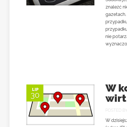
znaleźć n
gazetach.
przypadku
przypadku 
nie potarz
wyznaczon
W k
LIP
30
wir
POSTED B
W dzisiejs