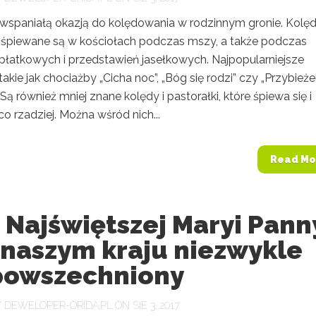
 wspaniałą okazją do kolędowania w rodzinnym gronie. Kolęd
i śpiewane są w kościołach podczas mszy, a także podczas
płatkowych i przedstawień jasełkowych. Najpopularniejsze
takie jak chociażby „Cicha noc”, „Bóg się rodzi” czy „Przybieże
 Są również mniej znane kolędy i pastorałki, które śpiewa się i
co rzadziej. Można wśród nich...
Read Mo
 Najświętszej Maryi Pann
 naszym kraju niezwykle
powszechniony
Y
DEWELOPER-ORIDA.PL
ON SIE 3, 2017