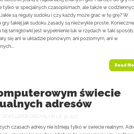
ie tylko w specjalnych czasopismach, ale także w codzienny
 Jakie są reguły sudoku i czy każdy może grać w tę grę? W
 gry takiej jak sudoku zasady są niezwykle proste. Konieczn
tej łamigłówki jest wypełnienie luk w rzędach w taki sposób
ały się ani w układzie pionowym, ani poziomym, ani w
ych...
Read Mo
omputerowym świecie
tualnych adresów
Y
DEWELOPER-ORIDA.PL
ON LIP 30, 2017
zych czasach adresy nie istnieją tylko w świecie realnym. Ad