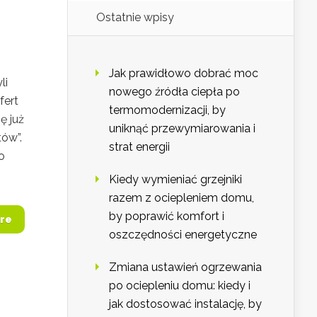
Ostatnie wpisy
Jak prawidłowo dobrać moc
li
nowego źródła ciepła po
fert
termomodernizacji, by
ę już
uniknąć przewymiarowania i
tów”.
strat energii
o
Kiedy wymieniać grzejniki
razem z ociepleniem domu,
by poprawić komfort i
re
oszczędności energetyczne
Zmiana ustawień ogrzewania
po ociepleniu domu: kiedy i
jak dostosować instalację, by