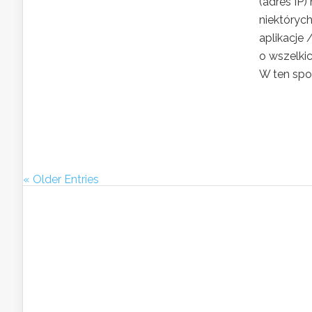
(adres IP)
niektóryc
aplikacje
o wszelki
W ten spos
« Older Entries