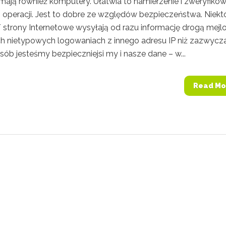
 mają również komputery. Ułatwia to namierzenie i zweryfiko
h operacji. Jest to dobre ze względów bezpieczeństwa. Niekt
 / strony Internetowe wysyłają od razu informację drogą mej
ch nietypowych logowaniach z innego adresu IP niż zazwycz
ób jesteśmy bezpieczniejsi my i nasze dane – w...
Read Mo