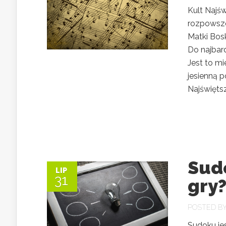
Kult Najśw
rozpowsze
Matki Bosk
Do najbar
Jest to m
jesienną 
Najświęts
Sudo
LIP
31
gry
POSTED B
Sudoku jes