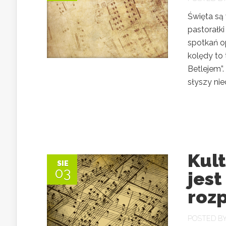
Święta są
pastorałk
spotkań o
kolędy to 
Betlejem”.
słyszy nie
Kult
SIE
03
jest
roz
POSTED B