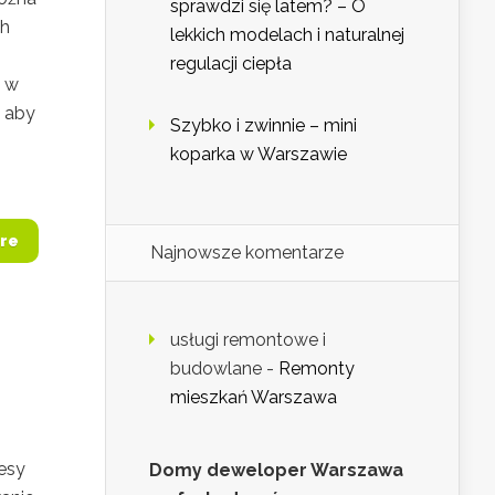
sprawdzi się latem? – O
ch
lekkich modelach i naturalnej
regulacji ciepła
e w
, aby
Szybko i zwinnie – mini
koparka w Warszawie
re
Najnowsze komentarze
usługi remontowe i
budowlane
-
Remonty
mieszkań Warszawa
resy
Domy deweloper Warszawa