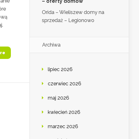
wanie
– oferty domów
óre
Orida – Wieliszew domy na
lową
sprzedaż – Legionowo
aj.
Archiwa
re
lipiec 2026
czerwiec 2026
maj 2026
kwiecień 2026
marzec 2026