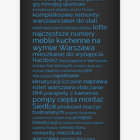
gry mmorpg sportowe
kompleksowe projekty wnętrz Poznań
kompleksowe remonty
warszawa
laser do stali
lotto
lokalizacja nieszczelności dachu
najczęstsze numery
meble kuchenne na
wymiar Warszawa
mieszkanie do wynajęcia
Racibórz
mini koparka w Warszawie
montaż hal stalowych
montaż okien pcv
Nadzór i outsourcing BHP
Poznań
napełnianie
Warszawa
naprawa
klimatyzacji Szczecin
rolet warszawa
obliczanie
BMI
parapety z kamienia
pompy ciepła montaż
Siedlce
producent maszyn
budowlanych
projekty budynków
przegląd
użyteczności publicznej
klimatyzacji
przydomowe oczyszczalnie
remonty domu
ścieków Kraków
remonty mieszkań
warszawa
remonty Warszawa