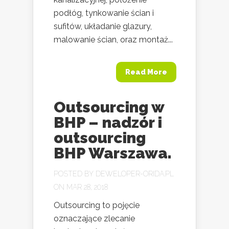
podłóg, tynkowanie ścian i
sufitów, układanie glazury,
malowanie ścian, oraz montaż...
Read More
Outsourcing w
BHP – nadzór i
outsourcing
BHP Warszawa.
POSTED BY
DEWELOPER-ORIDA.PL
ON MAR 28, 2018
Outsourcing to pojęcie
oznaczające zlecanie