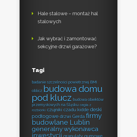
Hale stalowe – montaż hal
stalowych
Jak wybrać i zamontować
sekcyjne drzwi garażowe?
Tagi
badanie szczelności powietrznej
BMI
budowa domu
oblicz
pod klucz
budowa obiektów
przemysłowych na Śląsku
cegła z
deski
czujniki czadu kidde
rozbiórki
firmy
podłogowe
drzwi Gerda
budowlane Lublin
generalny wykonawca
inwestycji
granulaty gumowe