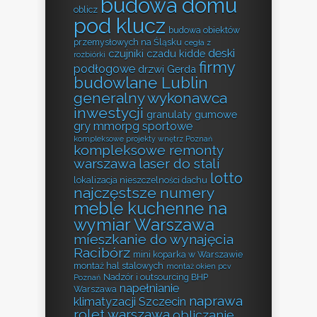
budowa domu
oblicz
pod klucz
budowa obiektów
przemysłowych na Śląsku
cegła z
deski
czujniki czadu kidde
rozbiórki
firmy
podłogowe
drzwi Gerda
budowlane Lublin
generalny wykonawca
inwestycji
granulaty gumowe
gry mmorpg sportowe
kompleksowe projekty wnętrz Poznań
kompleksowe remonty
warszawa
laser do stali
lotto
lokalizacja nieszczelności dachu
najczęstsze numery
meble kuchenne na
wymiar Warszawa
mieszkanie do wynajęcia
Racibórz
mini koparka w Warszawie
montaż hal stalowych
montaż okien pcv
Nadzór i outsourcing BHP
Poznań
napełnianie
Warszawa
naprawa
klimatyzacji Szczecin
rolet warszawa
obliczanie