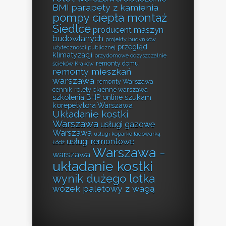
BMI
parapety z kamienia
pompy ciepła montaż
Siedlce
producent maszyn
budowlanych
projekty budynków
przegląd
użyteczności publicznej
klimatyzacji
przydomowe oczyszczalnie
remonty domu
ścieków Kraków
remonty mieszkań
warszawa
remonty Warszawa
cennik
rolety okienne warszawa
szkolenia BHP online
szukam
korepetytora Warszawa
Układanie kostki
Warszawa
usługi gazowe
Warszawa
usługi koparko ładowarką
usługi remontowe
Łódź
Warszawa -
warszawa
układanie kostki
wynik dużego lotka
wózek paletowy z wagą