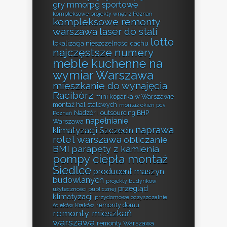
gry mmorpg sportowe
kompleksowe projekty wnętrz Poznań
kompleksowe remonty
warszawa
laser do stali
lotto
lokalizacja nieszczelności dachu
najczęstsze numery
meble kuchenne na
wymiar Warszawa
mieszkanie do wynajęcia
Racibórz
mini koparka w Warszawie
montaż hal stalowych
montaż okien pcv
Nadzór i outsourcing BHP
Poznań
napełnianie
Warszawa
naprawa
klimatyzacji Szczecin
rolet warszawa
obliczanie
BMI
parapety z kamienia
pompy ciepła montaż
Siedlce
producent maszyn
budowlanych
projekty budynków
przegląd
użyteczności publicznej
klimatyzacji
przydomowe oczyszczalnie
remonty domu
ścieków Kraków
remonty mieszkań
warszawa
remonty Warszawa