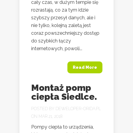
cały czas, w dużym tempie się
rozrastają, co za tym idzie
szybszy przesył danych, ale i
nie tylko, kolejną zaletą jest
coraz powszechniejszy dostęp
do szybkich łączy
internetowych, powoli...
Read More
Montaż pomp
ciepła Siedlce.
POSTED BY
DEWELOPER-ORIDA.PL
ON MAR 21, 2018
Pompy ciepła to urządzenia,