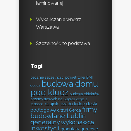
laminowanej
Wykańczanie wnętrz
Warszawa
Szczelność to podstawa
Tagi
badanie szczelności powietrznej
BMI
budowa domu
oblicz
pod klucz
budowa obiektów
przemysłowych na Śląsku
cegła z
deski
czujniki czadu kidde
rozbiórki
firmy
podłogowe
drzwi Gerda
budowlane Lublin
generalny wykonawca
inwestycji
granulaty gumowe