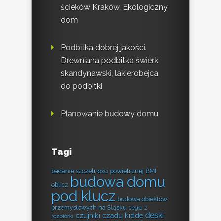
ścieków Kraków. Ekologiczny
dom
Podbitka dobrej jakości.
Drewniana podbitka świerk
skandynawski, lakierobejca
do podbitki
Planowanie budowy domu
Tagi
badanie szczelności powietrznej
BMI
budowa domu
oblicz
pod klucz
budowa obiektów
przemysłowych na Śląsku
cegła z
deski
czujniki czadu kidde
rozbiórki