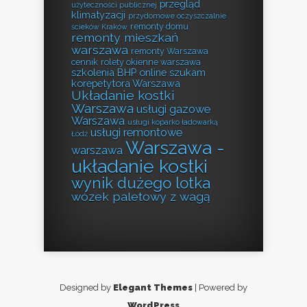
przegląd
użyteczności publicznej
klimatyzacji
przydomowe oczyszczalnie
remonty domu
ścieków Kraków
remonty mieszkań
warszawa
remonty Warszawa
cennik
rolety okienne warszawa
szkolenia BHP online
szukam
korepetytora Warszawa
Układanie kostki
Warszawa
usługi gazowe
Warszawa
usługi koparko ładowarką
usługi remontowe
Łódź
Warszawa -
warszawa
układanie kostki
wynik dużego lotka
wózek paletowy z wagą
Designed by
Elegant Themes
| Powered by
WordPress