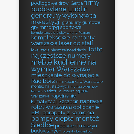
firmy
podłogowe
drzwi Gerda
budowlane Lublin
generalny wykonawca
inwestycji
granulaty gumowe
gry mmorpg sportowe
kompleksowe projekty wnętrz Poznań
kompleksowe remonty
warszawa
laser do stali
lotto
lokalizacja nieszczelności dachu
najczęstsze numery
meble kuchenne na
wymiar Warszawa
mieszkanie do wynajęcia
Racibórz
mini koparka w Warszawie
montaż hal stalowych
montaż okien pcv
Nadzór i outsourcing BHP
Poznań
napełnianie
Warszawa
naprawa
klimatyzacji Szczecin
rolet warszawa
obliczanie
BMI
parapety z kamienia
pompy ciepła montaż
Siedlce
producent maszyn
budowlanych
projekty budynków