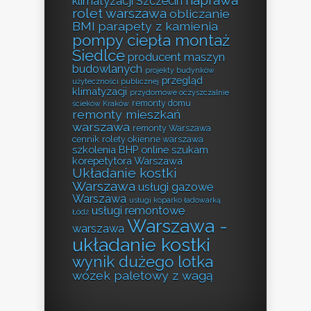
naprawa
klimatyzacji Szczecin
rolet warszawa
obliczanie
BMI
parapety z kamienia
pompy ciepła montaż
Siedlce
producent maszyn
budowlanych
projekty budynków
przegląd
użyteczności publicznej
klimatyzacji
przydomowe oczyszczalnie
remonty domu
ścieków Kraków
remonty mieszkań
warszawa
remonty Warszawa
cennik
rolety okienne warszawa
szkolenia BHP online
szukam
korepetytora Warszawa
Układanie kostki
Warszawa
usługi gazowe
Warszawa
usługi koparko ładowarką
usługi remontowe
Łódź
Warszawa -
warszawa
układanie kostki
wynik dużego lotka
wózek paletowy z wagą