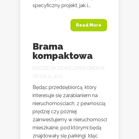
specyficzny projekt, jak i...
Read More
Brama
kompaktowa
POSTED BY
DEWELOPER-ORIDA.PL
ON LIS 11, 2017
Będąc przedsiębiorcą, który
interesuje się zarabianiem na
nieruchomościach, z pewnością
prędzej czy później
zainwestujemy w nieruchomości
mieszkalne, pod którymi będą
znajdowały się parkingi. Idąc