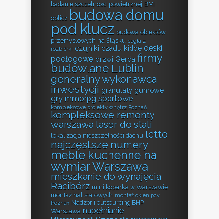
badanie szczelności powietrznej
BMI
budowa domu
oblicz
pod klucz
budowa obiektów
przemysłowych na Śląsku
cegła z
deski
czujniki czadu kidde
rozbiórki
firmy
podłogowe
drzwi Gerda
budowlane Lublin
generalny wykonawca
inwestycji
granulaty gumowe
gry mmorpg sportowe
kompleksowe projekty wnętrz Poznań
kompleksowe remonty
warszawa
laser do stali
lotto
lokalizacja nieszczelności dachu
najczęstsze numery
meble kuchenne na
wymiar Warszawa
mieszkanie do wynajęcia
Racibórz
mini koparka w Warszawie
montaż hal stalowych
montaż okien pcv
Nadzór i outsourcing BHP
Poznań
napełnianie
Warszawa