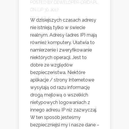
POSTED BY
DEWELOPER-ORIDA.PL
ON LIP 30, 2017
W dzisiejszych czasach adresy
nie istnieją tylko w świecie
realnym. Adresy (adres IP) mają
również komputery. Ułatwia to
namierzenie i zweryfikowanie
niektórych operacji. Jest to
dobre ze względów
bezpieczeństwa. Niektóre
aplikacje / strony Internetowe
wysyłają od razu informację
drogą mejlową o wszelkich
nietypowych logowaniach z
innego adresu IP niż zazwyczaj.
W ten sposób jesteśmy
bezpieczniejsi my i nasze dane –