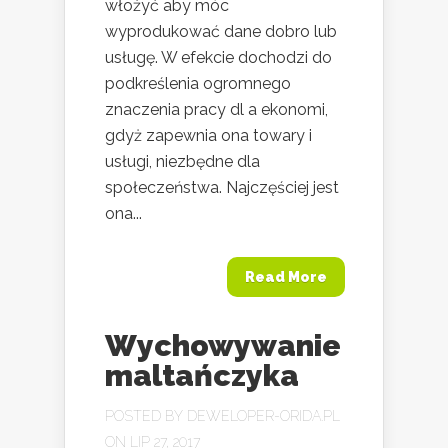
włożyć aby móc
wyprodukować dane dobro lub
usługę. W efekcie dochodzi do
podkreślenia ogromnego
znaczenia pracy dl a ekonomi,
gdyż zapewnia ona towary i
usługi, niezbędne dla
społeczeństwa. Najczęściej jest
ona...
Read More
Wychowywanie
maltańczyka
POSTED BY
DEWELOPER-ORIDA.PL
ON LIP 27, 2017