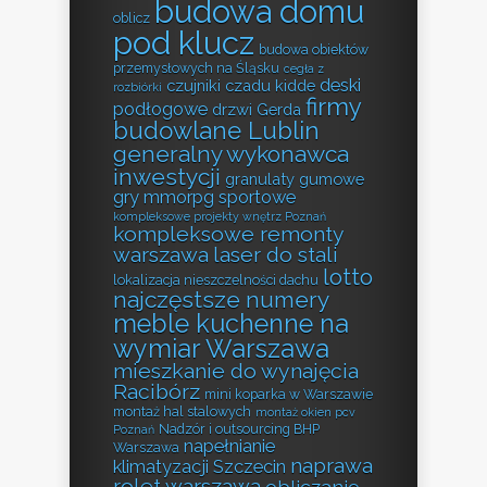
budowa domu
oblicz
pod klucz
budowa obiektów
przemysłowych na Śląsku
cegła z
deski
czujniki czadu kidde
rozbiórki
firmy
podłogowe
drzwi Gerda
budowlane Lublin
generalny wykonawca
inwestycji
granulaty gumowe
gry mmorpg sportowe
kompleksowe projekty wnętrz Poznań
kompleksowe remonty
warszawa
laser do stali
lotto
lokalizacja nieszczelności dachu
najczęstsze numery
meble kuchenne na
wymiar Warszawa
mieszkanie do wynajęcia
Racibórz
mini koparka w Warszawie
montaż hal stalowych
montaż okien pcv
Nadzór i outsourcing BHP
Poznań
napełnianie
Warszawa
naprawa
klimatyzacji Szczecin
rolet warszawa
obliczanie