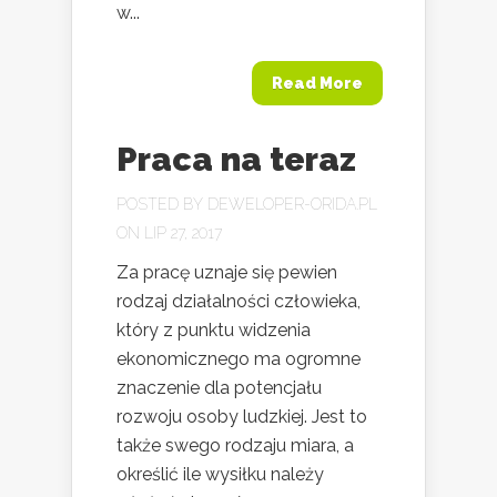
w...
Read More
Praca na teraz
POSTED BY
DEWELOPER-ORIDA.PL
ON LIP 27, 2017
Za pracę uznaje się pewien
rodzaj działalności człowieka,
który z punktu widzenia
ekonomicznego ma ogromne
znaczenie dla potencjału
rozwoju osoby ludzkiej. Jest to
także swego rodzaju miara, a
określić ile wysiłku należy