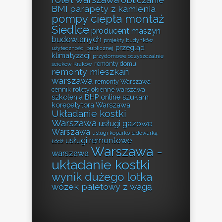
BMI
parapety z kamienia
pompy ciepła montaż
Siedlce
producent maszyn
budowlanych
projekty budynków
przegląd
użyteczności publicznej
klimatyzacji
przydomowe oczyszczalnie
remonty domu
ścieków Kraków
remonty mieszkań
warszawa
remonty Warszawa
cennik
rolety okienne warszawa
szkolenia BHP online
szukam
korepetytora Warszawa
Układanie kostki
Warszawa
usługi gazowe
Warszawa
usługi koparko ładowarką
usługi remontowe
Łódź
Warszawa -
warszawa
układanie kostki
wynik dużego lotka
wózek paletowy z wagą