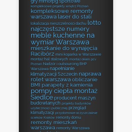
gry mmorpg sportowe
kompleksowe projekty wnętrz Poznań
kompleksowe remonty
warszawa
laser do stali
lotto
lokalizacja nieszczelności dachu
najczęstsze numery
meble kuchenne na
wymiar Warszawa
mieszkanie do wynajęcia
Racibórz
mini koparka w Warszawie
montaż hal stalowych
montaż okien pcv
Nadzór i outsourcing BHP
Poznań
napełnianie
Warszawa
naprawa
klimatyzacji Szczecin
rolet warszawa
obliczanie
BMI
parapety z kamienia
pompy ciepła montaż
Siedlce
producent maszyn
budowlanych
projekty budynków
przegląd
użyteczności publicznej
klimatyzacji
przydomowe oczyszczalnie
remonty domu
ścieków Kraków
remonty mieszkań
warszawa
remonty Warszawa