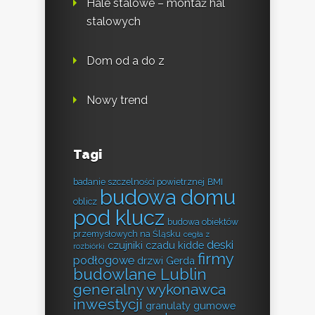
Hale stalowe – montaż hal
stalowych
Dom od a do z
Nowy trend
Tagi
badanie szczelności powietrznej
BMI
budowa domu
oblicz
pod klucz
budowa obiektów
przemysłowych na Śląsku
cegła z
deski
czujniki czadu kidde
rozbiórki
firmy
podłogowe
drzwi Gerda
budowlane Lublin
generalny wykonawca
inwestycji
granulaty gumowe