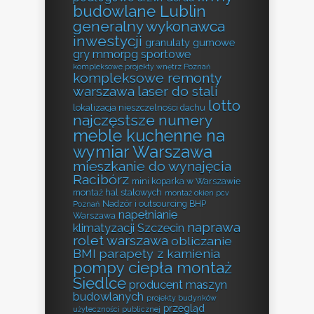
budowlane Lublin
generalny wykonawca
inwestycji
granulaty gumowe
gry mmorpg sportowe
kompleksowe projekty wnętrz Poznań
kompleksowe remonty
warszawa
laser do stali
lotto
lokalizacja nieszczelności dachu
najczęstsze numery
meble kuchenne na
wymiar Warszawa
mieszkanie do wynajęcia
Racibórz
mini koparka w Warszawie
montaż hal stalowych
montaż okien pcv
Nadzór i outsourcing BHP
Poznań
napełnianie
Warszawa
naprawa
klimatyzacji Szczecin
rolet warszawa
obliczanie
BMI
parapety z kamienia
pompy ciepła montaż
Siedlce
producent maszyn
budowlanych
projekty budynków
przegląd
użyteczności publicznej