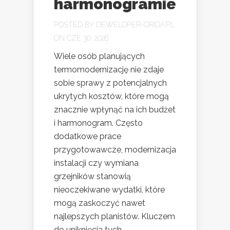
harmonogramie
POSTED BY
DEWELOPER-ORIDA.PL
ON CZE 30, 2026
Wiele osób planujących
termomodernizację nie zdaje
sobie sprawy z potencjalnych
ukrytych kosztów, które mogą
znacznie wpłynąć na ich budżet
i harmonogram. Często
dodatkowe prace
przygotowawcze, modernizacja
instalacji czy wymiana
grzejników stanowią
nieoczekiwane wydatki, które
mogą zaskoczyć nawet
najlepszych planistów. Kluczem
do uniknięcia tych