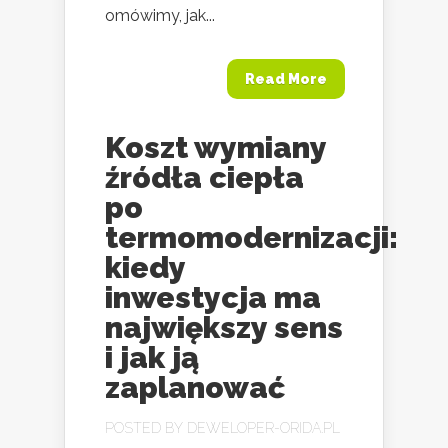
omówimy, jak...
Read More
Koszt wymiany
źródła ciepła
po
termomodernizacji:
kiedy
inwestycja ma
największy sens
i jak ją
zaplanować
POSTED BY
DEWELOPER-ORIDA.PL