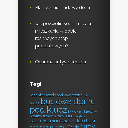
Planowanie budowy domu
Jak pozwolić sobie na zakup
mieszkania w dobie
rosnących stóp
procentowych?
Ochrona antysłoneczna
Tagi
badanie szczelności powietrznej
BMI
budowa domu
oblicz
pod klucz
budowa obiektów
przemysłowych na Śląsku
cegła z
deski
czujniki czadu kidde
rozbiórki
firmy
podłogowe
drzwi Gerda