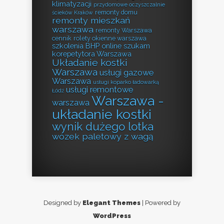
klimatyzacji
przydomowe oczyszczalnie
remonty domu
ścieków Kraków
remonty mieszkań
warszawa
remonty Warszawa
cennik
rolety okienne warszawa
szkolenia BHP online
szukam
korepetytora Warszawa
Układanie kostki
Warszawa
usługi gazowe
Warszawa
usługi koparko ładowarką
usługi remontowe
Łódź
Warszawa -
warszawa
układanie kostki
wynik dużego lotka
wózek paletowy z wagą
Designed by
Elegant Themes
| Powered by
WordPress