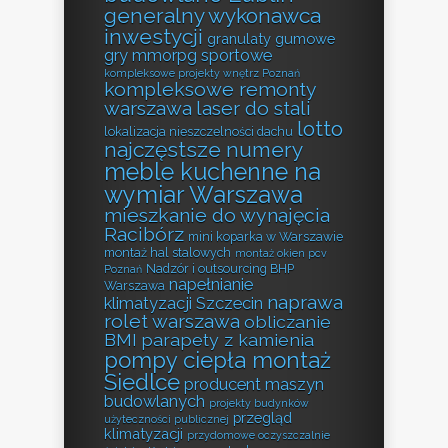
generalny wykonawca
inwestycji
granulaty gumowe
gry mmorpg sportowe
kompleksowe projekty wnętrz Poznań
kompleksowe remonty
warszawa
laser do stali
lotto
lokalizacja nieszczelności dachu
najczęstsze numery
meble kuchenne na
wymiar Warszawa
mieszkanie do wynajęcia
Racibórz
mini koparka w Warszawie
montaż hal stalowych
montaż okien pcv
Nadzór i outsourcing BHP
Poznań
napełnianie
Warszawa
naprawa
klimatyzacji Szczecin
rolet warszawa
obliczanie
BMI
parapety z kamienia
pompy ciepła montaż
Siedlce
producent maszyn
budowlanych
projekty budynków
przegląd
użyteczności publicznej
klimatyzacji
przydomowe oczyszczalnie