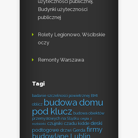
użyteczności publicznej.
Budynki użyteczności
publicznej
Rolety Legionowo. Wścibskie
oczy
Remonty Warszawa
Tagi
badanie szczelności powietrznej
BMI
budowa domu
oblicz
pod klucz
budowa obiektów
przemysłowych na Śląsku
cegła z
deski
czujniki czadu kidde
rozbiórki
firmy
podłogowe
drzwi Gerda
budowlane Lublin