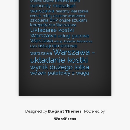
remonty domu
ścieków Kraków
remonty mieszkań
warszawa
remonty Warszawa
cennik
rolety okienne warszawa
szkolenia BHP online
szukam
korepetytora Warszawa
Układanie kostki
Warszawa
usługi gazowe
Warszawa
usługi koparko ładowarką
usługi remontowe
Łódź
Warszawa -
warszawa
układanie kostki
wynik dużego lotka
wózek paletowy z wagą
Designed by
Elegant Themes
| Powered by
WordPress