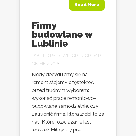
Read More
Firmy
budowlane w
Lublinie
POSTED BY
DEWELOPER-ORIDA.PL
ON SIE 2, 2018
Kiedy decydujemy się na
remont stajemy częstokroć
przed trudnym wyborem:
wykonać prace remontowo-
budowlane samodzielnie, czy
zatrudnić firmę, która zrobi to za
nas. Które rozwiązanie jest
lepsze? Miłośnicy prac