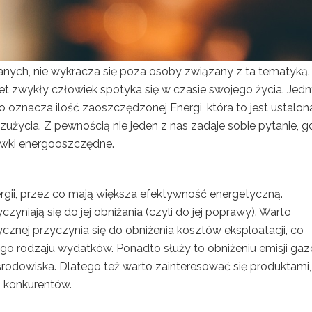
anych, nie wykracza się poza osoby związany z ta tematyką.
awet zwykły człowiek spotyka się w czasie swojego życia. Je
to oznacza ilość zaoszczędzonej Energi, która to jest ustalon
użycia. Z pewnością nie jeden z nas zadaje sobie pytanie, g
rówki energooszczędne.
rgii, przez co mają większa efektywność energetyczną.
czyniają się do jej obniżania (czyli do jej poprawy). Warto
cznej przyczynia się do obniżenia kosztów eksploatacji, co
ego rodzaju wydatków. Ponadto służy to obniżeniu emisji ga
 środowiska. Dlatego też warto zainteresować się produktami,
h konkurentów.