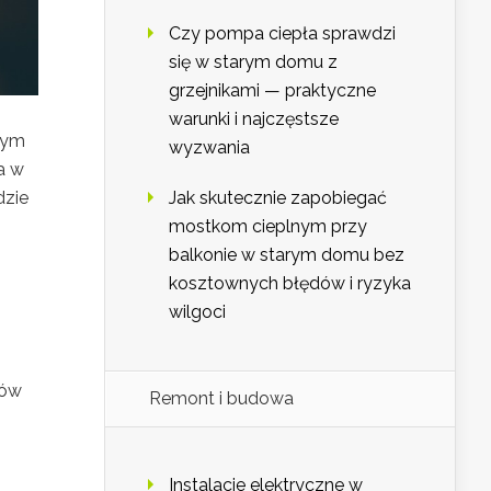
Czy pompa ciepła sprawdzi
się w starym domu z
grzejnikami — praktyczne
warunki i najczęstsze
dnym
wyzwania
a w
Jak skutecznie zapobiegać
dzie
mostkom cieplnym przy
balkonie w starym domu bez
kosztownych błędów i ryzyka
wilgoci
zów
Remont i budowa
Instalacje elektryczne w