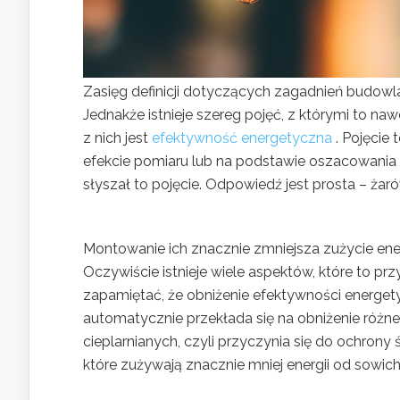
Zasięg definicji dotyczących zagadnień budowl
Jednakże istnieje szereg pojęć, z którymi to n
z nich jest
efektywność energetyczna
. Pojęcie 
efekcie pomiaru lub na podstawie oszacowania z
słyszał to pojęcie. Odpowiedź jest prosta – ża
Montowanie ich znacznie zmniejsza zużycie ene
Oczywiście istnieje wiele aspektów, które to przy
zapamiętać, że obniżenie efektywności energety
automatycznie przekłada się na obniżenie różn
cieplarnianych, czyli przyczynia się do ochrony
które zużywają znacznie mniej energii od sowic