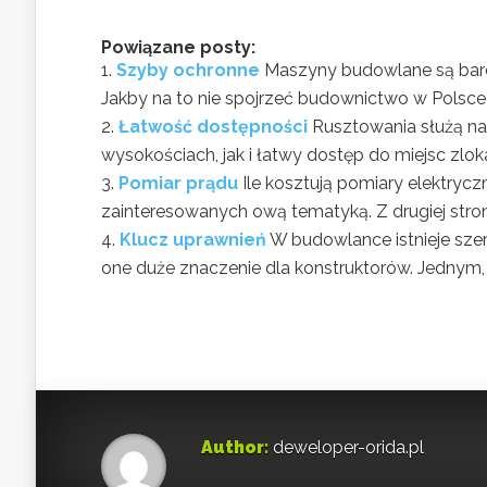
Powiązane posty:
Szyby ochronne
Maszyny budowlane są bard
Jakby na to nie spojrzeć budownictwo w Polsce r
Łatwość dostępności
Rusztowania służą n
wysokościach, jak i łatwy dostęp do miejsc zlok
Pomiar prądu
Ile kosztują pomiary elektrycz
zainteresowanych ową tematyką. Z drugiej stron
Klucz uprawnień
W budowlance istnieje szer
one duże znaczenie dla konstruktorów. Jednym, z
Author:
deweloper-orida.pl