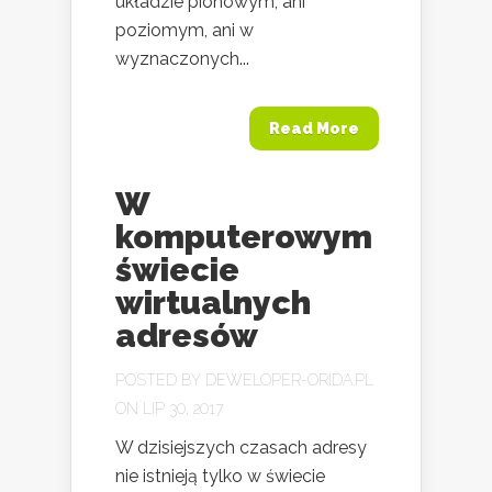
układzie pionowym, ani
poziomym, ani w
wyznaczonych...
Read More
W
komputerowym
świecie
wirtualnych
adresów
POSTED BY
DEWELOPER-ORIDA.PL
ON LIP 30, 2017
W dzisiejszych czasach adresy
nie istnieją tylko w świecie