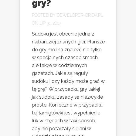
gry?
POSTED BY
DEWELOPER-ORIDA.PL
ON LIP 31, 2017
Sudoku jest obecnie jedną z
najbardziej znanych gier. Plansze
do gry można znaleźć nie tylko
w specjalnych czasopismach,
ale także w codziennych
gazetach. Jakie są reguły
sudoku i czy każdy może grać w
tę grę? W przypadku gry takiej
jak sudoku zasady są niezwykle
proste. Konieczne w przypadku
tej łamigłówki jest wypełnienie
luk w rzędach w taki sposób,
aby nie potarzały się ani w