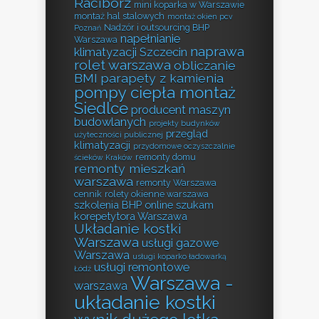
Racibórz
mini koparka w Warszawie
montaż hal stalowych
montaż okien pcv
Nadzór i outsourcing BHP
Poznań
napełnianie
Warszawa
naprawa
klimatyzacji Szczecin
rolet warszawa
obliczanie
BMI
parapety z kamienia
pompy ciepła montaż
Siedlce
producent maszyn
budowlanych
projekty budynków
przegląd
użyteczności publicznej
klimatyzacji
przydomowe oczyszczalnie
remonty domu
ścieków Kraków
remonty mieszkań
warszawa
remonty Warszawa
cennik
rolety okienne warszawa
szkolenia BHP online
szukam
korepetytora Warszawa
Układanie kostki
Warszawa
usługi gazowe
Warszawa
usługi koparko ładowarką
usługi remontowe
Łódź
Warszawa -
warszawa
układanie kostki