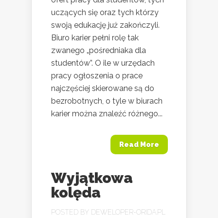
uczących się oraz tych którzy
swoją edukację już zakończyli.
Biuro karier pełni rolę tak
zwanego „pośredniaka dla
studentów”. O ile w urzędach
pracy ogłoszenia o prace
najczęściej skierowane są do
bezrobotnych, o tyle w biurach
karier można znaleźć różnego...
Read More
Wyjątkowa
kolęda
POSTED BY
DEWELOPER-ORIDA.PL