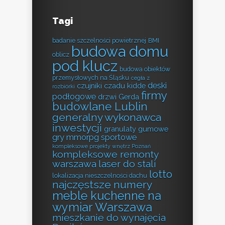
Tagi
badanie szczelności powietrznej
BMI
budowa domu
oblicz
pod klucz
budowa obiektów
przemysłowych na Śląsku
cegła z
deski
czujniki czadu kidde
rozbiórki
firmy
podłogowe
drzwi Gerda
budowlane Lublin
generalny wykonawca
inwestycji
granulaty gumowe
gry mmorpg sportowe
kompleksowe projekty wnętrz Poznań
kompleksowe remonty
warszawa
laser do stali
lotto
lokalizacja nieszczelności dachu
najczęstsze numery
meble kuchenne na
wymiar Warszawa
mieszkanie do wynajęcia