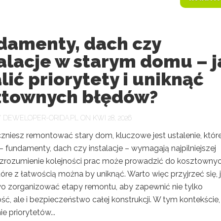
damenty, dach czy
alacje w starym domu – j
lić priorytety i uniknąć
ztownych błędów?
Y
DEWELOPER-ORIDA.PL
ON KWI 28, 2026
zniesz remontować stary dom, kluczowe jest ustalenie, któr
 fundamenty, dach czy instalacje – wymagają najpilniejszej
ezrozumienie kolejności prac może prowadzić do kosztowny
óre z łatwością można by uniknąć. Warto więc przyjrzeć się, 
o zorganizować etapy remontu, aby zapewnić nie tylko
ć, ale i bezpieczeństwo całej konstrukcji. W tym kontekście,
e priorytetów...