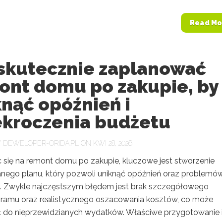
Read Mo
 skutecznie zaplanować
ont domu po zakupie, by
nąć opóźnień i
ekroczenia budżetu
Y
DEWELOPER-ORIDA.PL
ON KWI 28, 2026
 się na remont domu po zakupie, kluczowe jest stworzenie
nego planu, który pozwoli uniknąć opóźnień oraz problemó
 Zwykle najczęstszym błędem jest brak szczegółowego
amu oraz realistycznego oszacowania kosztów, co może
 do nieprzewidzianych wydatków. Właściwe przygotowanie 