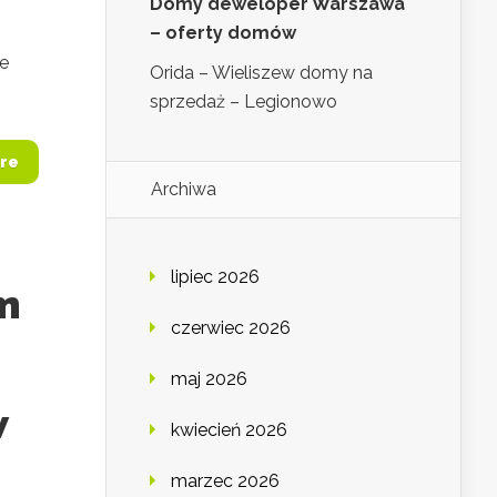
Domy deweloper Warszawa
– oferty domów
że
Orida – Wieliszew domy na
sprzedaż – Legionowo
re
Archiwa
lipiec 2026
m
czerwiec 2026
maj 2026
w
kwiecień 2026
marzec 2026