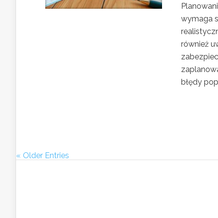
Planowani
wymaga st
realistycz
również u
zabezpiec
zaplanowa
błędy pope
« Older Entries