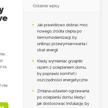
Ostatnie wpisy
y
we
Jak prawidłowo dobrać moc
nowego źródła ciepła po
termomodernizacji, by
uniknąć przewymiarowania i
strat energii
ie,
go
Kiedy wymieniać grzejniki
e są
razem z ociepleniem domu,
by poprawić komfort i
oszczędności energetyczne
 nie
Zmiana ustawień ogrzewania
po ociepleniu domu: kiedy i
jak dostosować instalację, by
re