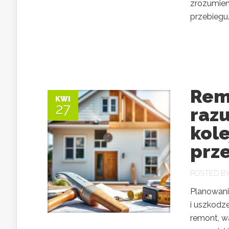
zrozumien
przebiegu
Rem
KWI
27
razu
kole
prze
POSTED B
Planowani
i uszkodz
remont, w