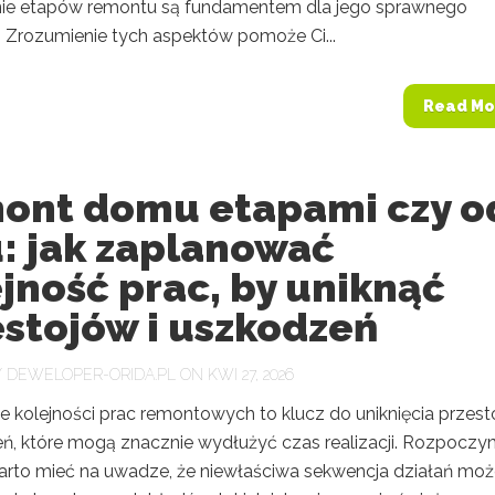
ie etapów remontu są fundamentem dla jego sprawnego
. Zrozumienie tych aspektów pomoże Ci...
Read Mo
ont domu etapami czy o
: jak zaplanować
jność prac, by uniknąć
stojów i uszkodzeń
Y
DEWELOPER-ORIDA.PL
ON KWI 27, 2026
e kolejności prac remontowych to klucz do uniknięcia przes
eń, które mogą znacznie wydłużyć czas realizacji. Rozpoczy
arto mieć na uwadze, że niewłaściwa sekwencja działań mo