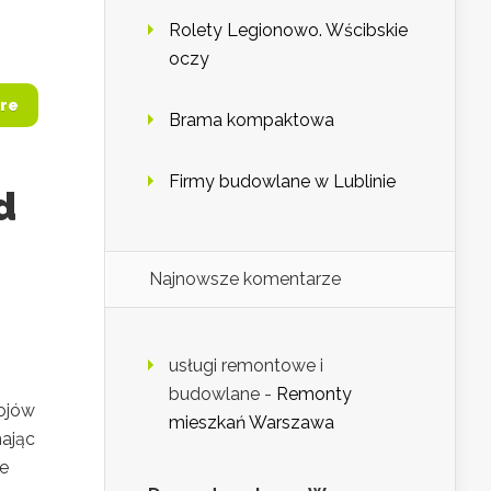
Rolety Legionowo. Wścibskie
oczy
re
Brama kompaktowa
Firmy budowlane w Lublinie
d
Najnowsze komentarze
usługi remontowe i
budowlane
-
Remonty
tojów
mieszkań Warszawa
nając
że