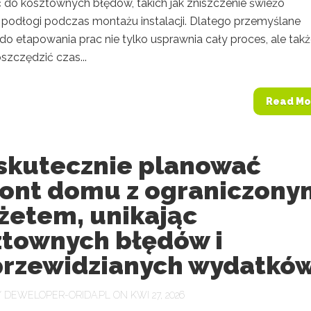
 do kosztownych błędów, takich jak zniszczenie świeżo
 podłogi podczas montażu instalacji. Dlatego przemyślane
do etapowania prac nie tylko usprawnia cały proces, ale tak
szczędzić czas...
Read Mo
 skutecznie planować
ont domu z ograniczony
żetem, unikając
ztownych błędów i
przewidzianych wydatkó
Y
DEWELOPER-ORIDA.PL
ON KWI 27, 2026