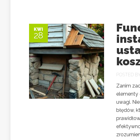
Fun
KWI
28
inst
usta
kos
POSTED B
Zanim zac
elementy –
uwagi. Ni
błędów, kt
prawidłow
efektywnoś
zrozumieni