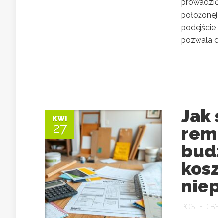
prowadzić
położonej
podejście 
pozwala o
Jak
KWI
27
rem
bud
kos
nie
POSTED B