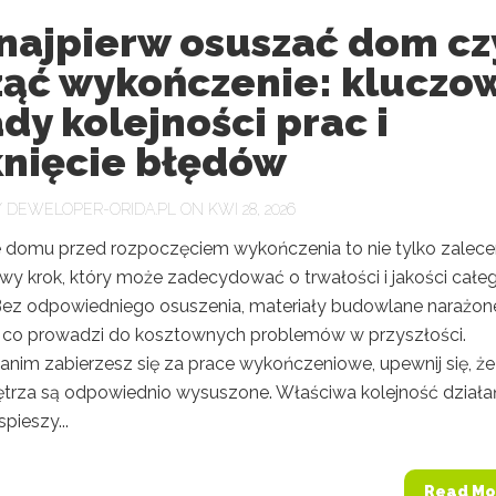
 najpierw osuszać dom cz
ząć wykończenie: kluczo
dy kolejności prac i
knięcie błędów
Y
DEWELOPER-ORIDA.PL
ON KWI 28, 2026
 domu przed rozpoczęciem wykończenia to nie tylko zalecen
owy krok, który może zadecydować o trwałości i jakości całe
 Bez odpowiedniego osuszenia, materiały budowlane narażon
, co prowadzi do kosztownych problemów w przyszłości.
anim zabierzesz się za prace wykończeniowe, upewnij się, że
trza są odpowiednio wysuszone. Właściwa kolejność działań
pieszy...
Read Mo