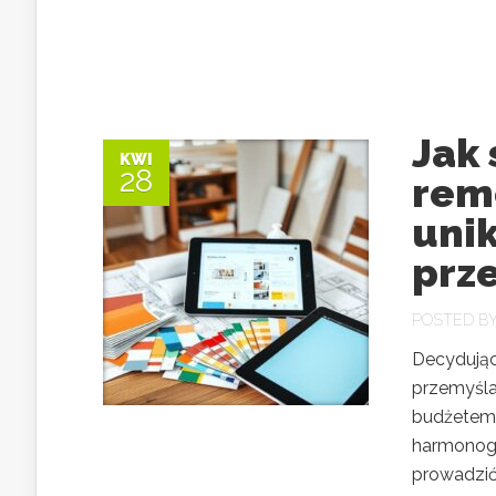
Jak
KWI
28
rem
unik
prz
POSTED B
Decydując
przemyśla
budżetem.
harmonogr
prowadzić