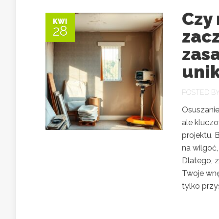
Czy
KWI
28
zac
zasa
uni
POSTED B
Osuszanie
ale klucz
projektu.
na wilgoć
Dlatego, z
Twoje wnę
tylko przys