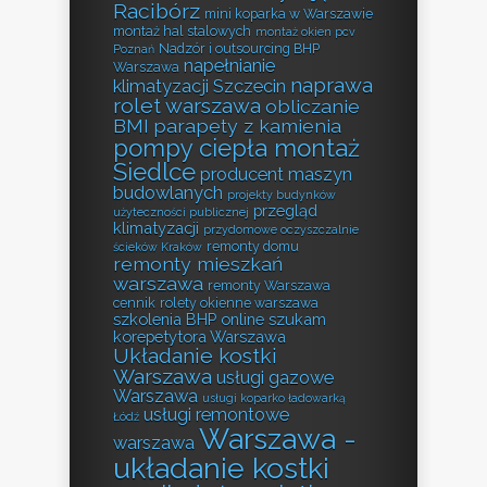
Racibórz
mini koparka w Warszawie
montaż hal stalowych
montaż okien pcv
Nadzór i outsourcing BHP
Poznań
napełnianie
Warszawa
naprawa
klimatyzacji Szczecin
rolet warszawa
obliczanie
BMI
parapety z kamienia
pompy ciepła montaż
Siedlce
producent maszyn
budowlanych
projekty budynków
przegląd
użyteczności publicznej
klimatyzacji
przydomowe oczyszczalnie
remonty domu
ścieków Kraków
remonty mieszkań
warszawa
remonty Warszawa
cennik
rolety okienne warszawa
szkolenia BHP online
szukam
korepetytora Warszawa
Układanie kostki
Warszawa
usługi gazowe
Warszawa
usługi koparko ładowarką
usługi remontowe
Łódź
Warszawa -
warszawa
układanie kostki