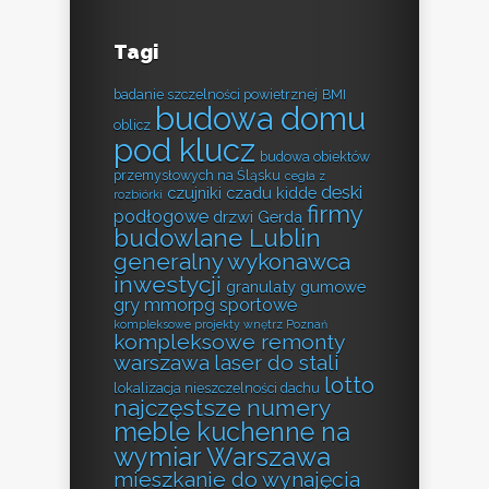
Tagi
badanie szczelności powietrznej
BMI
budowa domu
oblicz
pod klucz
budowa obiektów
przemysłowych na Śląsku
cegła z
deski
czujniki czadu kidde
rozbiórki
firmy
podłogowe
drzwi Gerda
budowlane Lublin
generalny wykonawca
inwestycji
granulaty gumowe
gry mmorpg sportowe
kompleksowe projekty wnętrz Poznań
kompleksowe remonty
warszawa
laser do stali
lotto
lokalizacja nieszczelności dachu
najczęstsze numery
meble kuchenne na
wymiar Warszawa
mieszkanie do wynajęcia