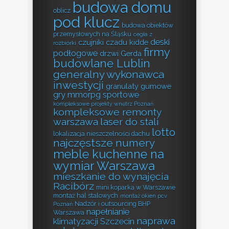
budowa domu
oblicz
pod klucz
budowa obiektów
przemysłowych na Śląsku
cegła z
deski
czujniki czadu kidde
rozbiórki
firmy
podłogowe
drzwi Gerda
budowlane Lublin
generalny wykonawca
inwestycji
granulaty gumowe
gry mmorpg sportowe
kompleksowe projekty wnętrz Poznań
kompleksowe remonty
warszawa
laser do stali
lotto
lokalizacja nieszczelności dachu
najczęstsze numery
meble kuchenne na
wymiar Warszawa
mieszkanie do wynajęcia
Racibórz
mini koparka w Warszawie
montaż hal stalowych
montaż okien pcv
Nadzór i outsourcing BHP
Poznań
napełnianie
Warszawa
naprawa
klimatyzacji Szczecin