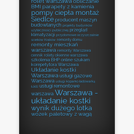
rolet warszawa
obliczanie
BMI
parapety z kamienia
pompy ciepła montaż
Siedlce
producent maszyn
budowlanych
projekty budynków
przegląd
użyteczności publicznej
klimatyzacji
przydomowe oczyszczalnie
remonty domu
ścieków Kraków
remonty mieszkań
warszawa
remonty Warszawa
cennik
rolety okienne warszawa
szkolenia BHP online
szukam
korepetytora Warszawa
Układanie kostki
Warszawa
usługi gazowe
Warszawa
usługi koparko ładowarką
usługi remontowe
Łódź
Warszawa -
warszawa
układanie kostki
wynik dużego lotka
wózek paletowy z wagą