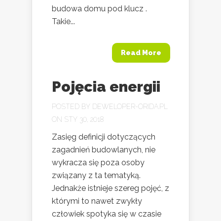
budowa domu pod klucz .
Takie...
Read More
Pojęcia energii
POSTED BY
DEWELOPER-ORIDA.PL
ON STY 30, 2018
Zasięg definicji dotyczących
zagadnień budowlanych, nie
wykracza się poza osoby
związany z ta tematyką.
Jednakże istnieje szereg pojęć, z
którymi to nawet zwykły
człowiek spotyka się w czasie