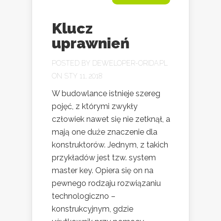
Klucz
uprawnień
POSTED BY
DEWELOPER-ORIDA.PL
ON STY 11, 2018
W budowlance istnieje szereg
pojęć, z którymi zwykły
człowiek nawet się nie zetknął, a
mają one duże znaczenie dla
konstruktorów. Jednym, z takich
przykładów jest tzw. system
master key. Opiera się on na
pewnego rodzaju rozwiązaniu
technologiczno –
konstrukcyjnym, gdzie