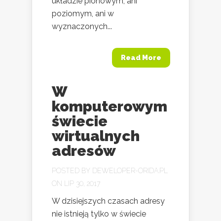
układzie pionowym, ani
poziomym, ani w
wyznaczonych...
Read More
W
komputerowym
świecie
wirtualnych
adresów
POSTED BY
DEWELOPER-ORIDA.PL
ON LIP 30, 2017
W dzisiejszych czasach adresy
nie istnieją tylko w świecie