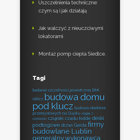
Uszczelnienia techniczne:
czym są i jak działają
Jak walczyć z nieuczciwymi
lokatorami
Montaż pomp ciepła Siedlce.
Tagi
badanie szczelności powietrznej
BMI
budowa domu
oblicz
pod klucz
budowa obiektów
przemysłowych na Śląsku
cegła z
deski
czujniki czadu kidde
rozbiórki
firmy
podłogowe
drzwi Gerda
budowlane Lublin
generalny wykonawca