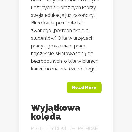
uczących się oraz tych którzy
swoją edukację już zakończyli.
Biuro karier pełni rolę tak
zwanego „pośredniaka dla
studentów”. O ile w urzędach
pracy ogłoszenia o prace
najczęściej skierowane są do
bezrobotnych, o tyle w biurach
karier można znaleźć różnego...
Read More
Wyjątkowa
kolęda
POSTED BY
DEWELOPER-ORIDA.PL