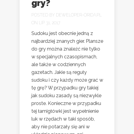
gry?
POSTED BY
DEWELOPER-ORIDA.PL
ON LIP 31, 2017
Sudoku jest obecnie jedną z
najbardziej znanych gier. Plansze
do gry można znaleźć nie tylko
w specjalnych czasopismach,
ale także w codziennych
gazetach. Jakie są reguły
sudoku i czy każdy może grać w
tę grę? W przypadku gry takiej
jak sudoku zasady są niezwykle
proste. Konieczne w przypadku
tej łamigłówki jest wypełnienie
luk w rzędach w taki sposób,
aby nie potarzały się ani w