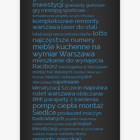
inwestycji
granulaty gumowe
gry mmorpg sportowe
kompleksowe projekty wnętrz Poznań
kompleksowe remonty
warszawa
laser do stali
lotto
lokalizacja nieszczelności dachu
najczęstsze numery
meble kuchenne na
wymiar Warszawa
mieszkanie do wynajęcia
Racibórz
mini koparka w Warszawie
montaż hal stalowych
montaż okien pcv
Nadzór i outsourcing BHP
Poznań
napełnianie
Warszawa
naprawa
klimatyzacji Szczecin
rolet warszawa
obliczanie
BMI
parapety z kamienia
pompy ciepła montaż
Siedlce
producent maszyn
budowlanych
projekty budynków
przegląd
użyteczności publicznej
klimatyzacji
przydomowe oczyszczalnie
remonty domu
ścieków Kraków
remonty mieszkań