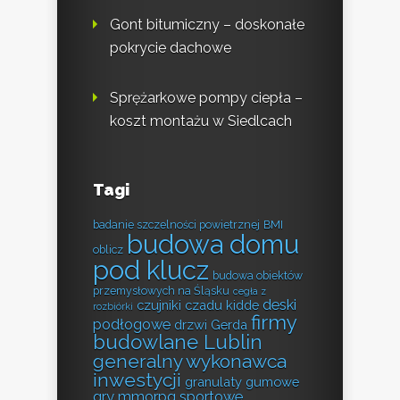
Gont bitumiczny – doskonałe
pokrycie dachowe
Sprężarkowe pompy ciepła –
koszt montażu w Siedlcach
Tagi
badanie szczelności powietrznej
BMI
budowa domu
oblicz
pod klucz
budowa obiektów
przemysłowych na Śląsku
cegła z
deski
czujniki czadu kidde
rozbiórki
firmy
podłogowe
drzwi Gerda
budowlane Lublin
generalny wykonawca
inwestycji
granulaty gumowe
gry mmorpg sportowe