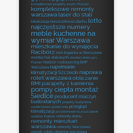
kompleksowe projekty wnętrz Poznań
kompleksowe remonty
warszawa
laser do stali
lotto
lokalizacja nieszczelności dachu
najczęstsze numery
meble kuchenne na
wymiar Warszawa
mieszkanie do wynajęcia
Racibórz
mini koparka w Warszawie
montaż hal stalowych
montaż okien pcv
Nadzór i outsourcing BHP
Poznań
napełnianie
Warszawa
naprawa
klimatyzacji Szczecin
rolet warszawa
obliczanie
BMI
parapety z kamienia
pompy ciepła montaż
Siedlce
producent maszyn
budowlanych
projekty budynków
przegląd
użyteczności publicznej
klimatyzacji
przydomowe oczyszczalnie
remonty domu
ścieków Kraków
remonty mieszkań
warszawa
remonty Warszawa
cennik
rolety okienne warszawa