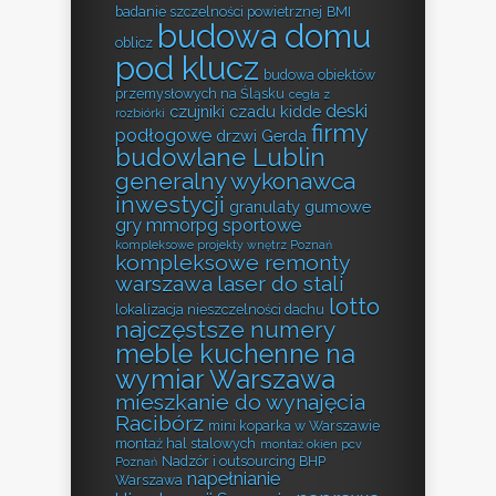
badanie szczelności powietrznej
BMI
budowa domu
oblicz
pod klucz
budowa obiektów
przemysłowych na Śląsku
cegła z
deski
czujniki czadu kidde
rozbiórki
firmy
podłogowe
drzwi Gerda
budowlane Lublin
generalny wykonawca
inwestycji
granulaty gumowe
gry mmorpg sportowe
kompleksowe projekty wnętrz Poznań
kompleksowe remonty
warszawa
laser do stali
lotto
lokalizacja nieszczelności dachu
najczęstsze numery
meble kuchenne na
wymiar Warszawa
mieszkanie do wynajęcia
Racibórz
mini koparka w Warszawie
montaż hal stalowych
montaż okien pcv
Nadzór i outsourcing BHP
Poznań
napełnianie
Warszawa