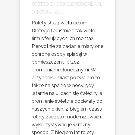
POSTED BY
DEWELOPER-ORIDA.PL
ON GRU 21, 2017
Rolety służą wielu celom.
Dlatego też istnieje tak wiele
firm oferujących ich montaż.
Pierwotnie za zadanie miały one
ochronę osoby śpiącej w
pomieszczeniu przez
promieniami słonecznymi. W
przypadku miast pozwalało to
także na spanie w nocy, gdy
latarnie na ulicach się świeciły, a
promienie świetlne docierały do
naszych okien. Z biegiem czasu
rolety zaczęto modernizować i
wykorzystywać je w różny
sposób. Z biegiem lat rolety...