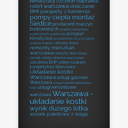
naprawa
klimatyzacji Szczecin
rolet warszawa
obliczanie
BMI
parapety z kamienia
pompy ciepła montaż
Siedlce
producent maszyn
budowlanych
projekty budynków
przegląd
użyteczności publicznej
klimatyzacji
przydomowe oczyszczalnie
remonty domu
ścieków Kraków
remonty mieszkań
warszawa
remonty Warszawa
cennik
rolety okienne warszawa
szkolenia BHP online
szukam
korepetytora Warszawa
Układanie kostki
Warszawa
usługi gazowe
Warszawa
usługi koparko ładowarką
usługi remontowe
Łódź
Warszawa -
warszawa
układanie kostki
wynik dużego lotka
wózek paletowy z wagą