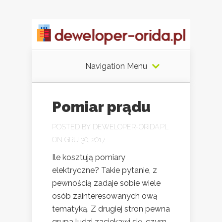
Navigation Menu
Pomiar prądu
POSTED BY
DEWELOPER-ORIDA.PL
ON GRU 30, 2017
Ile kosztują pomiary
elektryczne? Takie pytanie, z
pewnością zadaje sobie wiele
osób zainteresowanych ową
tematyką. Z drugiej stron pewna
grupa ludzi zaciekawi się, czym