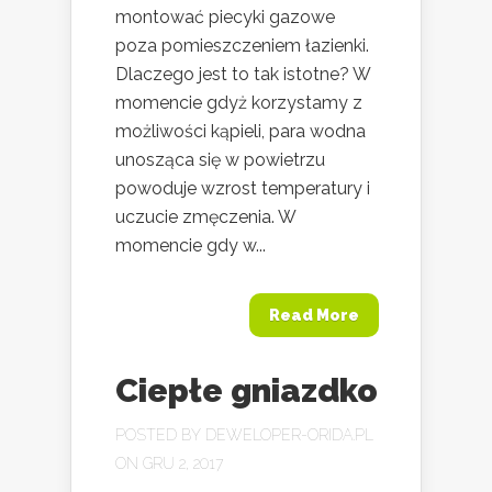
montować piecyki gazowe
poza pomieszczeniem łazienki.
Dlaczego jest to tak istotne? W
momencie gdyż korzystamy z
możliwości kąpieli, para wodna
unosząca się w powietrzu
powoduje wzrost temperatury i
uczucie zmęczenia. W
momencie gdy w...
Read More
Ciepłe gniazdko
POSTED BY
DEWELOPER-ORIDA.PL
ON GRU 2, 2017