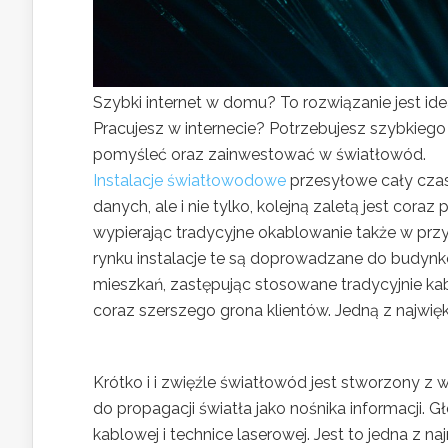
Szybki internet w domu? To rozwiązanie jest idea
Pracujesz w internecie? Potrzebujesz szybkiego
pomyśleć oraz zainwestować w światłowód.
Instalacje światłowodowe
przesyłowe cały czas,
danych, ale i nie tylko, kolejną zaletą jest cor
wypierając tradycyjne okablowanie także w p
rynku instalacje te są doprowadzane do budyn
mieszkań, zastępując stosowane tradycyjnie ka
coraz szerszego grona klientów. Jedną z najwię
Krótko i i zwięźle światłowód jest stworzony 
do propagacji światła jako nośnika informacji. 
kablowej i technice laserowej. Jest to jedna z n