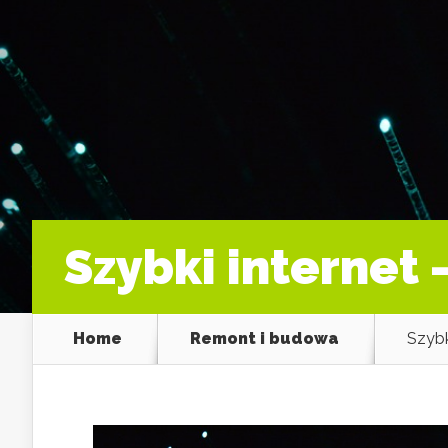
Szybki internet
Home
Remont i budowa
Szybk