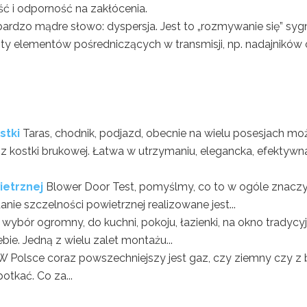
ć i odporność na zakłócenia.
rdzo mądre słowo: dyspersja. Jest to „rozmywanie się” syg
szty elementów pośredniczących w transmisji, np. nadajników 
stki
Taras, chodnik, podjazd, obecnie na wielu posesjach mo
kostki brukowej. Łatwa w utrzymaniu, elegancka, efektywn
ietrznej
Blower Door Test, pomyślmy, co to w ogóle znaczy
anie szczelności powietrznej realizowane jest...
 wybór ogromny, do kuchni, pokoju, łazienki, na okno tradycyj
ie. Jedną z wielu zalet montażu...
W Polsce coraz powszechniejszy jest gaz, czy ziemny czy z b
tkać. Co za...