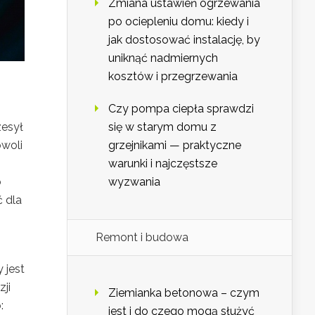
Zmiana ustawień ogrzewania
po ociepleniu domu: kiedy i
jak dostosować instalację, by
uniknąć nadmiernych
kosztów i przegrzewania
Czy pompa ciepła sprawdzi
się w starym domu z
zesył
grzejnikami — praktyczne
owoli
warunki i najczęstsze
wyzwania
o
 dla
Remont i budowa
 jest
ji
Ziemianka betonowa – czym
:
jest i do czego mogą służyć