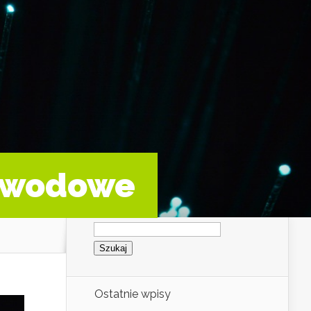
łowodowe
Szukaj:
Ostatnie wpisy