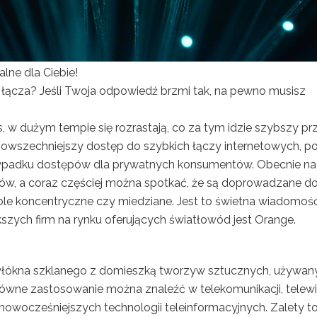
lne dla Ciebie!
 łącza? Jeśli Twoja odpowiedź brzmi tak, na pewno musisz
 w dużym tempie się rozrastają, co za tym idzie szybszy pr
az powszechniejszy dostęp do szybkich łączy internetowych, p
rzypadku dostępów dla prywatnych konsumentów. Obecnie na
ków, a coraz częściej można spotkać, że są doprowadzane d
ble koncentryczne czy miedziane. Jest to świetna wiadomość
kszych firm na rynku oferujących światłowód jest Orange.
z włókna szklanego z domieszką tworzyw sztucznych, używany
Główne zastosowanie można znaleźć w telekomunikacji, telewiz
ajnowocześniejszych technologii teleinformacyjnych. Zalety to