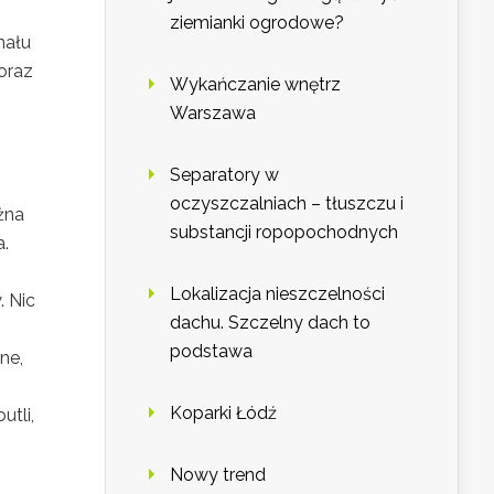
ziemianki ogrodowe?
nału
oraz
Wykańczanie wnętrz
Warszawa
Separatory w
oczyszczalniach – tłuszczu i
żna
substancji ropopochodnych
a.
Lokalizacja nieszczelności
. Nic
dachu. Szczelny dach to
podstawa
ne,
Koparki Łódź
utli,
Nowy trend