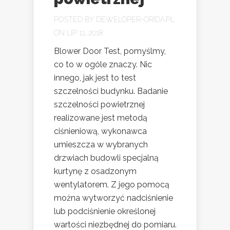
POSTED BY
DEWELOPER-ORIDA.PL
ON LIP 11, 2018
Blower Door Test, pomyślmy,
co to w ogóle znaczy. Nic
innego, jak jest to test
szczelności budynku. Badanie
szczelności powietrznej
realizowane jest metodą
ciśnieniową, wykonawca
umieszcza w wybranych
drzwiach budowli specjalną
kurtynę z osadzonym
wentylatorem. Z jego pomocą
można wytworzyć nadciśnienie
lub podciśnienie określonej
wartości niezbędnej do pomiaru.