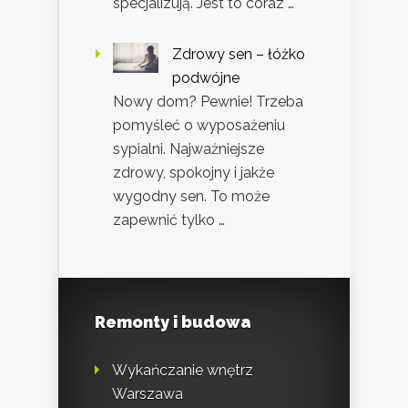
specjalizują. Jest to coraz …
Zdrowy sen – łóżko
podwójne
Nowy dom? Pewnie! Trzeba
pomyśleć o wyposażeniu
sypialni. Najważniejsze
zdrowy, spokojny i jakże
wygodny sen. To może
zapewnić tylko …
Remonty i budowa
Wykańczanie wnętrz
Warszawa