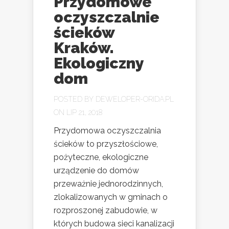
Przydomowe
oczyszczalnie
ścieków
Kraków.
Ekologiczny
dom
POSTED BY
DEWELOPER-ORIDA.PL
ON LIP 21, 2018
Przydomowa oczyszczalnia
ścieków to przyszłościowe,
pożyteczne, ekologiczne
urządzenie do domów
przeważnie jednorodzinnych,
zlokalizowanych w gminach o
rozproszonej zabudowie, w
których budowa sieci kanalizacji