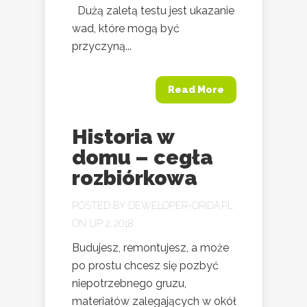
Dużą zaletą testu jest ukazanie
wad, które mogą być
przyczyną...
Read More
Historia w
domu – cegła
rozbiórkowa
POSTED BY
DEWELOPER-ORIDA.PL
ON LIP 2, 2018
Budujesz, remontujesz, a może
po prostu chcesz się pozbyć
niepotrzebnego gruzu,
materiałów zalegających w okół