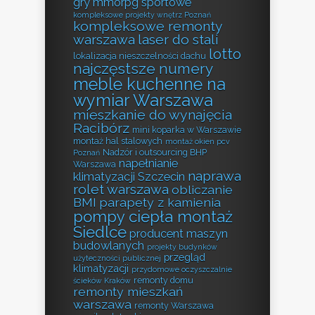
gry mmorpg sportowe
kompleksowe projekty wnętrz Poznań
kompleksowe remonty
warszawa
laser do stali
lotto
lokalizacja nieszczelności dachu
najczęstsze numery
meble kuchenne na
wymiar Warszawa
mieszkanie do wynajęcia
Racibórz
mini koparka w Warszawie
montaż hal stalowych
montaż okien pcv
Nadzór i outsourcing BHP
Poznań
napełnianie
Warszawa
naprawa
klimatyzacji Szczecin
rolet warszawa
obliczanie
BMI
parapety z kamienia
pompy ciepła montaż
Siedlce
producent maszyn
budowlanych
projekty budynków
przegląd
użyteczności publicznej
klimatyzacji
przydomowe oczyszczalnie
remonty domu
ścieków Kraków
remonty mieszkań
warszawa
remonty Warszawa