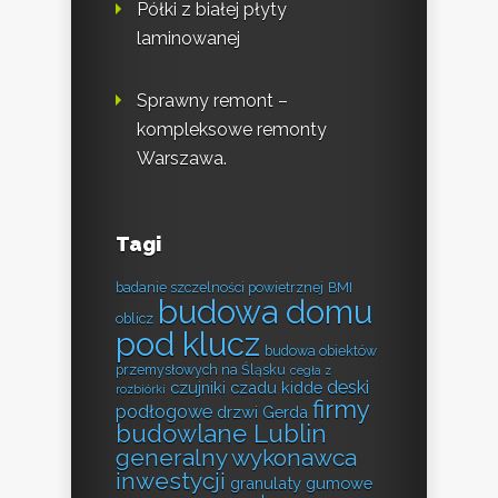
Półki z białej płyty
laminowanej
Sprawny remont –
kompleksowe remonty
Warszawa.
Tagi
badanie szczelności powietrznej
BMI
budowa domu
oblicz
pod klucz
budowa obiektów
przemysłowych na Śląsku
cegła z
deski
czujniki czadu kidde
rozbiórki
firmy
podłogowe
drzwi Gerda
budowlane Lublin
generalny wykonawca
inwestycji
granulaty gumowe