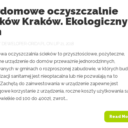
ydomowe oczyszczalnie
eków Kraków. Ekologiczny
m
Y
DEWELOPER-ORIDA.PL
ON LIP 21, 2018
a oczyszczalnia ścieków to przyszłościowe, pożyteczne,
ne urządzenie do domów przeważnie jednorodzinnych,
wanych w gminach o rozproszonej zabudowie, w których bu
lizacji sanitarnej jest nieopłacalna lub nie pozwalają na to
 Zachętą do zainwestowania w urządzenie zapewne jest
owe korzystanie z urządzenia, roczne koszty użytkowania s
wielkie od 100 do 400zł, zwrot...
Read Mo