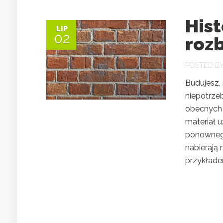
His
LIP
02
roz
POSTED B
Budujesz,
niepotrze
obecnych 
materiał 
ponownego
nabierają
przykładem