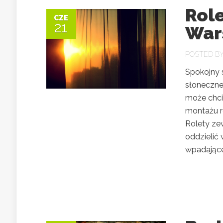
Role
CZE
21
War
POSTED B
Spokojny 
słoneczne
może chci
montażu r
Rolety ze
oddzielić
wpadająceg