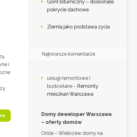
Gont bitumiczny – doskonałe
pokrycie dachowe
Ziemia jako podstawa życia
Najnowsze komentarze
zą
wne i
mocne
usługi remontowe i
budowlane
-
Remonty
nży
mieszkań Warszawa
Domy deweloper Warszawa
re
– oferty domów
Orida – Wieliszew domy na