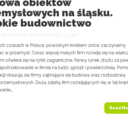
owa obiektów
emysłowych na śląsku.
bkie budownictwo
Y
DEWELOPER-ORIDA.PL
ON CZE 11, 2018
ch czasach w Polsce, powolnym krokiem znów zaczynamy
ć w przemysł. Coraz więcej małych firm rozwija się na więks
ym otwiera się na rynki zagraniczne. Nowy rynek zbytu za pe
apotrzebowanie w firmie na ludzi, sprzęt i powierzchnię. Po
acji okazują się firmy zajmujące się budową oraz rozbudową
przemysłowych. Dużą zaletą firm rozwijających się w tej bra
anie...
Read Mo