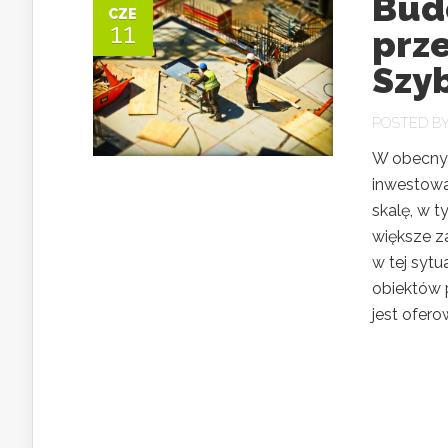
Bud
CZE
11
prz
Szy
POSTED B
W obecny
inwestowa
skalę, w t
większe z
w tej sytu
obiektów 
jest oferow