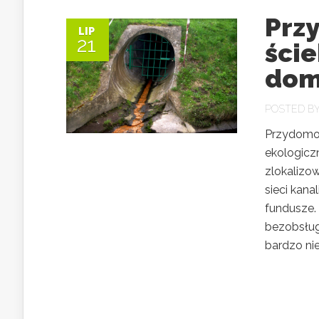
Prz
LIP
21
ści
do
POSTED B
Przydomow
ekologicz
zlokalizo
sieci kana
fundusze.
bezobsług
bardzo nie