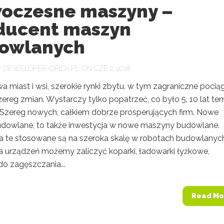
oczesne maszyny –
ducent maszyn
owlanych
Y
DEWELOPER-ORIDA.PL
ON CZE 2, 2018
 miast i wsi, szerokie rynki zbytu, w tym zagraniczne pocią
ereg zmian. Wystarczy tylko popatrzeć, co było 5, 10 lat te
z. Szereg nowych, całkiem dobrze prosperujących firm. Nowe
udowlane, to także inwestycja w nowe maszyny budowlane.
a te stosowane są na szeroka skalę w robotach budowlanyc
a urządzeń możemy zaliczyć koparki, ładowarki łyżkowe,
o zagęszczania...
Read Mo