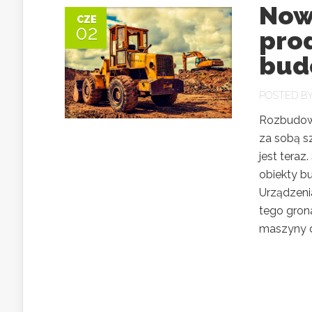
Now
CZE
02
pro
bud
POSTED B
Rozbudowa
za sobą sz
jest tera
obiekty b
Urządzeni
tego gron
maszyny d