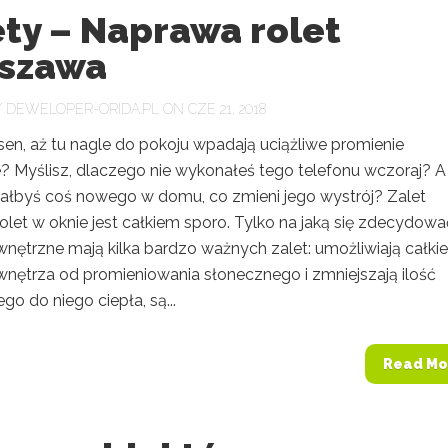
ty – Naprawa rolet
szawa
Y
DEWELOPER-ORIDA.PL
ON CZE 21, 2018
sen, aż tu nagle do pokoju wpadają uciążliwe promienie
? Myślisz, dlaczego nie wykonałeś tego telefonu wczoraj? A
ałbyś coś nowego w domu, co zmieni jego wystrój? Zalet
olet w oknie jest całkiem sporo. Tylko na jaką się zdecydow
wnętrzne mają kilka bardzo ważnych zalet: umożliwiają całki
 wnętrza od promieniowania słonecznego i zmniejszają ilość
o do niego ciepła, są...
Read Mo