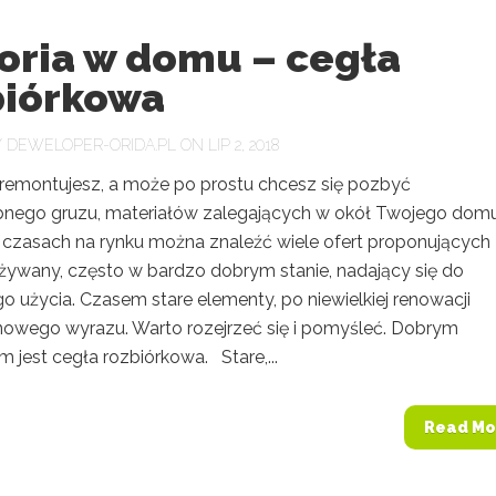
toria w domu – cegła
biórkowa
Y
DEWELOPER-ORIDA.PL
ON LIP 2, 2018
 remontujesz, a może po prostu chcesz się pozbyć
bnego gruzu, materiałów zalegających w okół Twojego dom
czasach na rynku można znaleźć wiele ofert proponujących
używany, często w bardzo dobrym stanie, nadający się do
 użycia. Czasem stare elementy, po niewielkiej renowacji
 nowego wyrazu. Warto rozejrzeć się i pomyśleć. Dobrym
 jest cegła rozbiórkowa. Stare,...
Read Mo