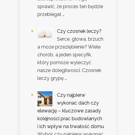
sprawić, że proces ten będzie
przebiegał …
Czy czosnek leczy?
Serce, głowa, brzuch
a może przeziębienie? Wiele
chorób, a jeden specyfik,
który pomoże wyleczyć
nasze dolegliwości. Czosnek
leczy grypę …
Czy najpierw
wykonać dach czy
elewację – kluczowe zasady
kolejności prac budowlanych
i ich wpływ na trwałość domu
Wybór, czy najpierw wykonać