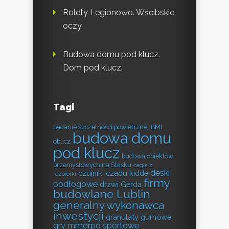
Rolety Legionowo. Wścibskie
oczy
Budowa domu pod klucz.
Dom pod klucz.
Tagi
badanie szczelności powietrznej
BMI
budowa domu
oblicz
pod klucz
budowa obiektów
przemysłowych na Śląsku
cegła z
deski
czujniki czadu kidde
rozbiórki
firmy
podłogowe
drzwi Gerda
budowlane Lublin
generalny wykonawca
inwestycji
granulaty gumowe
gry mmorpg sportowe