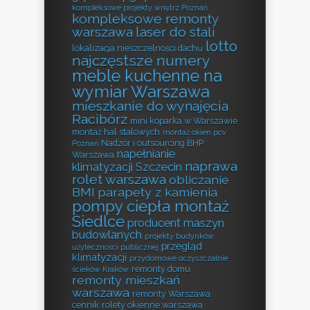
kompleksowe projekty wnętrz Poznań
kompleksowe remonty
warszawa
laser do stali
lotto
lokalizacja nieszczelności dachu
najczęstsze numery
meble kuchenne na
wymiar Warszawa
mieszkanie do wynajęcia
Racibórz
mini koparka w Warszawie
montaż hal stalowych
montaż okien pcv
Nadzór i outsourcing BHP
Poznań
napełnianie
Warszawa
naprawa
klimatyzacji Szczecin
rolet warszawa
obliczanie
BMI
parapety z kamienia
pompy ciepła montaż
Siedlce
producent maszyn
budowlanych
projekty budynków
przegląd
użyteczności publicznej
klimatyzacji
przydomowe oczyszczalnie
remonty domu
ścieków Kraków
remonty mieszkań
warszawa
remonty Warszawa
cennik
rolety okienne warszawa