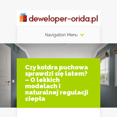
Navigation Menu
Czy kołdra puchowa
sprawdzi się latem?
– O lekkich
modelach i
naturalnej regulacji
ciepła