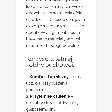
czasem z dodatkiem jedwabiu
lub batystu. Tkaniny te również
oddychają, co wzmacnia efekt
chłodzenia. Dla osób ceniących
ekologiczne rozwiązania jest to
dodatkowy argument – puch i
bawełna to materiały w pełni
naturalne i biodegradowalne.
Korzyści z letniej
kołdry puchowej:
Komfort termiczny
– brak
uczucia „przyduszenia”
gorącem.
Przyjemne otulenie
–
delikatny ciężar kołdry sprzyja
głębokiemu snu.