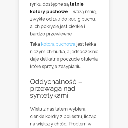
rynku dostępne są
letnie
kołdry puchowe
– ważą mniej,
zwykle od 150 do 300 g puchu,
a ich pokrycie jest cienkie i
bardzo przewiewne.
Taka
kołdra puchowa
jest lekka
niczym chmurka, a jednocześnie
daje delikatne poczucie otulenia,
które sprzyja zasypianiu.
Oddychalność –
przewaga nad
syntetykami
Wielu z nas latem wybiera
cienkie kołdry z poliestru, licząc
na większy chłód. Problem w