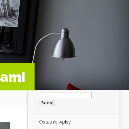
rami
Szukaj:
Ostatnie wpisy