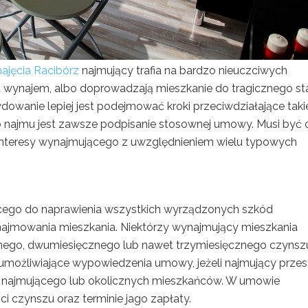
ajęcia Racibórz
najmujący trafia na bardzo nieuczciwych
 za wynajem, albo doprowadzają mieszkanie do tragicznego st
dowanie lepiej jest podejmować kroki przeciwdziałające taki
o najmu jest zawsze podpisanie stosownej umowy. Musi być 
a interesy wynajmującego z uwzględnieniem wielu typowych
ego do naprawienia wszystkich wyrządzonych szkód
najmowania mieszkania. Niektórzy wynajmujący mieszkania
cznego, dwumiesięcznego lub nawet trzymiesięcznego czynsz
umożliwiające wypowiedzenia umowy, jeżeli najmujący przes
la najmującego lub okolicznych mieszkańców. W umowie
i czynszu oraz terminie jago zapłaty.