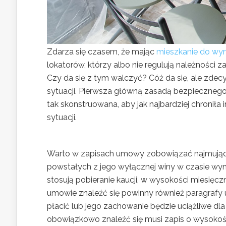
Zdarza się czasem, że mając
mieszkanie do wyn
lokatorów, którzy albo nie regulują należności
Czy da się z tym walczyć? Cóż da się, ale zdecy
sytuacji. Pierwsza główną zasadą bezpieczneg
tak skonstruowana, aby jak najbardziej chronił
sytuacji.
Warto w zapisach umowy zobowiązać najmując
powstałych z jego wyłącznej winy w czasie wy
stosują pobieranie kaucji, w wysokości miesię
umowie znaleźć się powinny również paragrafy 
płacić lub jego zachowanie będzie uciążliwe d
obowiązkowo znaleźć się musi zapis o wysokośc