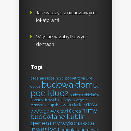
Jak walczyć z nieuczciwymi
lokatorami
Wejście w zabytkowych
domach
Tagi
badanie szczelności powietrznej
BMI
budowa domu
oblicz
pod klucz
budowa obiektów
przemysłowych na Śląsku
cegła z
deski
czujniki czadu kidde
rozbiórki
firmy
podłogowe
drzwi Gerda
budowlane Lublin
generalny wykonawca
inwestycji
granulaty gumowe