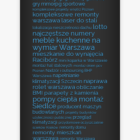
gry mmorpg sportowe
kompleksowe projekty wnętrz Poznań
kompleksowe remonty
warszawa
laser do stali
lotto
lokalizacja nieszczelności dachu
najczęstsze numery
meble kuchenne na
wymiar Warszawa
mieszkanie do wynajęcia
Racibórz
mini koparka w Warszawie
montaż hal stalowych
montaż okien pcv
Nadzór i outsourcing BHP
Poznań
napełnianie
Warszawa
naprawa
klimatyzacji Szczecin
rolet warszawa
obliczanie
BMI
parapety z kamienia
pompy ciepła montaż
Siedlce
producent maszyn
budowlanych
projekty budynków
przegląd
użyteczności publicznej
klimatyzacji
przydomowe oczyszczalnie
remonty domu
ścieków Kraków
remonty mieszkań
warszawa
remonty Warszawa