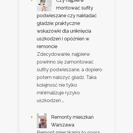
Czy najpierw
montować sufity
podwieszane czy nakładać
gładzie: praktyczne
wskazówki dla uniknięcia
uszkodzeń i opóźnień w
remoncie
Zdecydowanie, najpierw
powinno się zamontować
sufity podwieszane, a dopiero
potem nałożyć gładź. Taka
kolejność nie tylko
minimalizuje ryzyko
uszkodzeń …
Remonty mieszkań
Warszawa
Remont mieszkania to spora