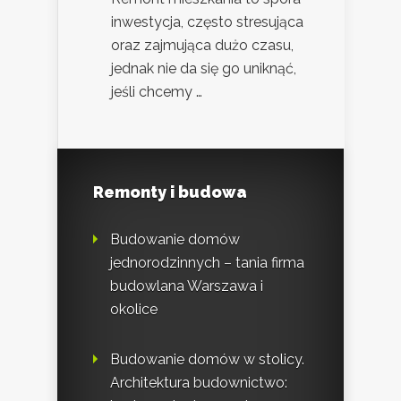
inwestycja, często stresująca
oraz zajmująca dużo czasu,
jednak nie da się go uniknąć,
jeśli chcemy …
Remonty i budowa
Budowanie domów
jednorodzinnych – tania firma
budowlana Warszawa i
okolice
Budowanie domów w stolicy.
Architektura budownictwo: