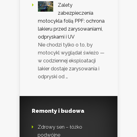
Zalety
zabezpieczenia
motocykla folią PPF: ochrona
lakieru przed zarysowaniami,
odpryskami i UV
Nie chodzi tylko o to, by
motocykl wyglądał świeżo —
w codziennej eksploatacji
lakier dostaje zarysowania i
odpryski od …
Remonty i budowa
Zdrowy sen – łóżko
podwójne