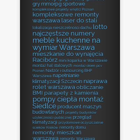
gry mmorpg sportowe
kompleksowe projekty wnętrz Poznań
kompleksowe remonty
warszawa
laser do stali
lotto
lokalizacja nieszczelności dachu
najczęstsze numery
meble kuchenne na
wymiar Warszawa
mieszkanie do wynajęcia
Racibórz
mini koparka w Warszawie
montaż hal stalowych
montaż okien pcv
Nadzór i outsourcing BHP
Poznań
napełnianie
Warszawa
naprawa
klimatyzacji Szczecin
rolet warszawa
obliczanie
BMI
parapety z kamienia
pompy ciepła montaż
Siedlce
producent maszyn
budowlanych
projekty budynków
przegląd
użyteczności publicznej
klimatyzacji
przydomowe oczyszczalnie
remonty domu
ścieków Kraków
remonty mieszkań
warszawa
remonty Warszawa