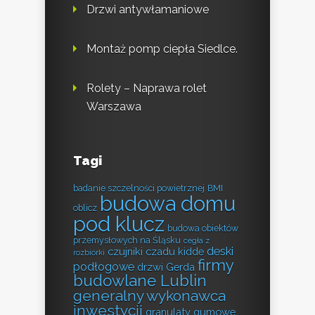
Drzwi antywłamaniowe
Montaż pomp ciepła Siedlce.
Rolety – Naprawa rolet
Warszawa
Tagi
badanie szczelności powietrznej
BMI
budowa domu
oblicz
pod klucz
budowa obiektów
przemysłowych na Śląsku
cegła z
deski
czujniki czadu kidde
rozbiórki
firmy
podłogowe
drzwi Gerda
budowlane Lublin
generalny wykonawca
inwestycji
granulaty gumowe