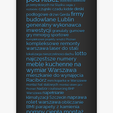
budowa obiektów
przemysłowych na Śląsku
cegła z
deski
czujniki czadu kidde
rozbiórki
firmy
podłogowe
drzwi Gerda
budowlane Lublin
generalny wykonawca
inwestycji
granulaty gumowe
gry mmorpg sportowe
kompleksowe projekty wnętrz Poznań
kompleksowe remonty
warszawa
laser do stali
lotto
lokalizacja nieszczelności dachu
najczęstsze numery
meble kuchenne na
wymiar Warszawa
mieszkanie do wynajęcia
Racibórz
mini koparka w Warszawie
montaż hal stalowych
montaż okien pcv
Nadzór i outsourcing BHP
Poznań
napełnianie
Warszawa
naprawa
klimatyzacji Szczecin
rolet warszawa
obliczanie
BMI
parapety z kamienia
pompy ciepła montaż