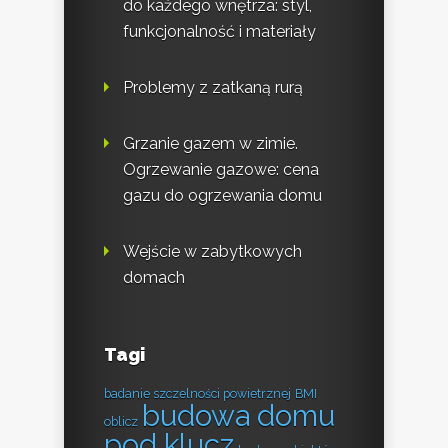
do każdego wnętrza: styl,
funkcjonalność i materiały
Problemy z zatkaną rurą
Grzanie gazem w zimie.
Ogrzewanie gazowe: cena
gazu do ogrzewania domu
Wejście w zabytkowych
domach
Tagi
badanie szczelności powietrznej
BMI
budowa domu
oblicz
pod klucz