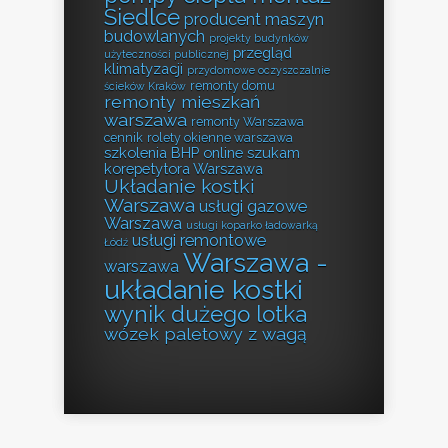
Siedlce
producent maszyn
budowlanych
projekty budynków
przegląd
użyteczności publicznej
klimatyzacji
przydomowe oczyszczalnie
remonty domu
ścieków Kraków
remonty mieszkań
warszawa
remonty Warszawa
cennik
rolety okienne warszawa
szkolenia BHP online
szukam
korepetytora Warszawa
Układanie kostki
Warszawa
usługi gazowe
Warszawa
usługi koparko ładowarką
usługi remontowe
Łódź
Warszawa -
warszawa
układanie kostki
wynik dużego lotka
wózek paletowy z wagą