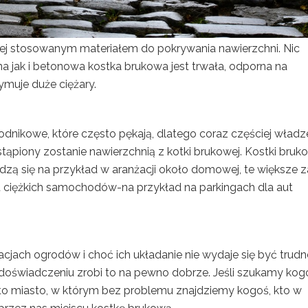
ej stosowanym materiałem do pokrywania nawierzchni. Nic
 jak i betonowa kostka brukowa jest trwała, odporna na
ymuje duże ciężary.
chodnikowe, które często pękają, dlatego coraz częściej władz
stąpiony zostanie nawierzchnią z kotki brukowej. Kostki bruk
dzą się na przykład w aranżacji około domowej, te większe z
ciężkich samochodów-na przykład na parkingach dla aut
cjach ogrodów i choć ich układanie nie wydaje się być trudn
u doświadczeniu zrobi to na pewno dobrze. Jeśli szukamy kog
o miasto, w którym bez problemu znajdziemy kogoś, kto w