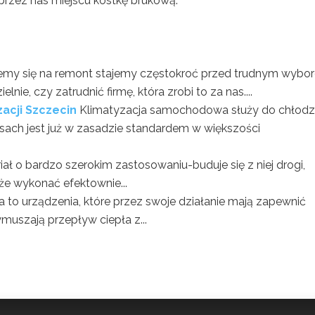
rzez nas miejscu kostkę brukową.
emy się na remont stajemy częstokroć przed trudnym wybo
, czy zatrudnić firmę, która zrobi to za nas....
zacji Szczecin
Klimatyzacja samochodowa służy do chłodz
sach jest już w zasadzie standardem w większości
ał o bardzo szerokim zastosowaniu-buduje się z niej drogi,
kże wykonać efektownie...
 to urządzenia, które przez swoje działanie mają zapewnić
muszają przepływ ciepła z...