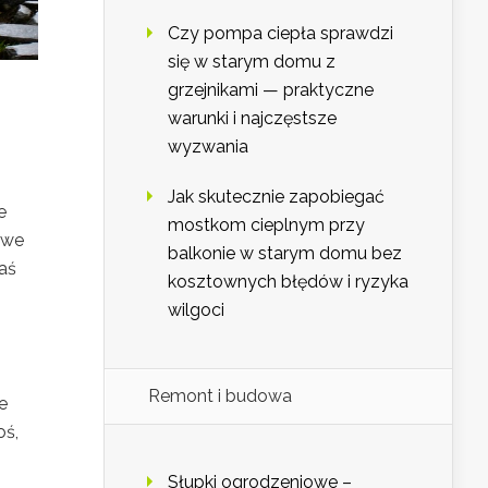
Czy pompa ciepła sprawdzi
się w starym domu z
grzejnikami — praktyczne
warunki i najczęstsze
wyzwania
Jak skutecznie zapobiegać
e
mostkom cieplnym przy
owe
balkonie w starym domu bez
aś
kosztownych błędów i ryzyka
wilgoci
Remont i budowa
e
oś,
Słupki ogrodzeniowe –