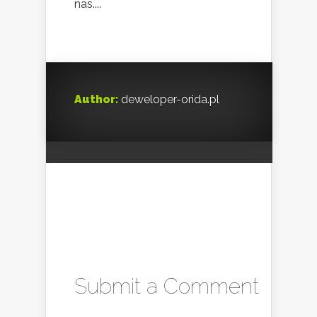
nas....
Author:
deweloper-orida.pl
Submit a Comment