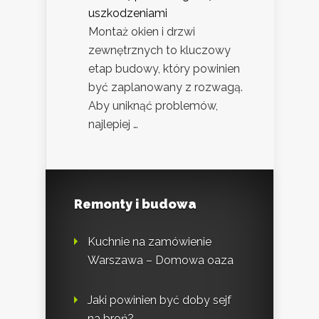
uszkodzeniami
Montaż okien i drzwi
zewnętrznych to kluczowy
etap budowy, który powinien
być zaplanowany z rozwagą.
Aby uniknąć problemów,
najlepiej …
Remonty i budowa
Kuchnie na zamówienie
Warszawa – Domowa oaza
Jaki powinien być doby sejf
na broń?