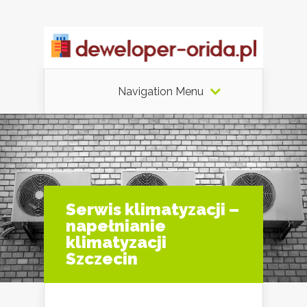
Navigation Menu
Serwis klimatyzacji –
napełnianie
klimatyzacji
Szczecin