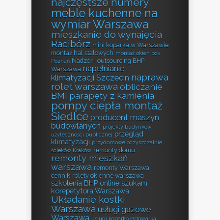
najczęstsze numery
meble kuchenne na
wymiar Warszawa
mieszkanie do wynajęcia
Racibórz
mini koparka w Warszawie
montaż hal stalowych
montaż okien pcv
Nadzór i outsourcing BHP
Poznań
napełnianie
Warszawa
naprawa
klimatyzacji Szczecin
rolet warszawa
obliczanie
BMI
parapety z kamienia
pompy ciepła montaż
Siedlce
producent maszyn
budowlanych
projekty budynków
przegląd
użyteczności publicznej
klimatyzacji
przydomowe oczyszczalnie
remonty domu
ścieków Kraków
remonty mieszkań
warszawa
remonty Warszawa
cennik
rolety okienne warszawa
szkolenia BHP online
szukam
korepetytora Warszawa
Układanie kostki
Warszawa
usługi gazowe
Warszawa
usługi koparko ładowarką