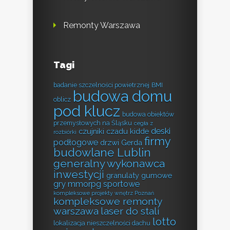
Remonty Warszawa
Tagi
badanie szczelności powietrznej
BMI
budowa domu
oblicz
pod klucz
budowa obiektów
przemysłowych na Śląsku
cegła z
deski
czujniki czadu kidde
rozbiórki
firmy
podłogowe
drzwi Gerda
budowlane Lublin
generalny wykonawca
inwestycji
granulaty gumowe
gry mmorpg sportowe
kompleksowe projekty wnętrz Poznań
kompleksowe remonty
warszawa
laser do stali
lotto
lokalizacja nieszczelności dachu