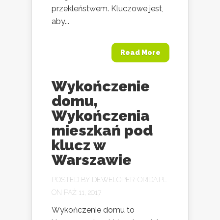
przekleństwem. Kluczowe jest,
aby...
Read More
Wykończenie
domu,
Wykończenia
mieszkań pod
klucz w
Warszawie
POSTED BY
DEWELOPER-ORIDA.PL
ON PAŹ 11, 2017
Wykończenie domu to