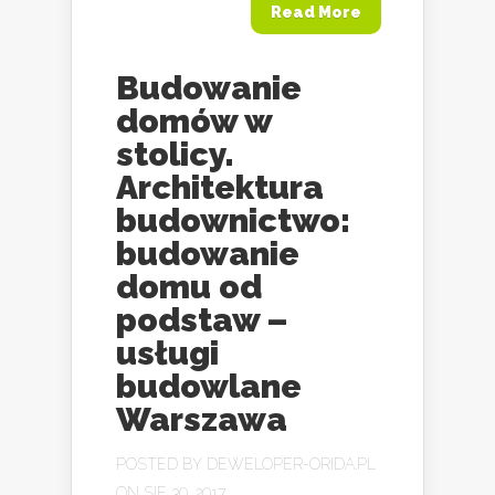
Read More
Budowanie
domów w
stolicy.
Architektura
budownictwo:
budowanie
domu od
podstaw –
usługi
budowlane
Warszawa
POSTED BY
DEWELOPER-ORIDA.PL
ON SIE 30, 2017