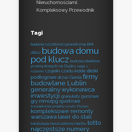
Nieruchomościami:
Kompleksowy Przewodnik
Tagi
badanie szczelności powietrznej
BMI
budowa domu
oblicz
pod klucz
budowa obiektów
przemysłowych na Śląsku
cegła z
deski
czujniki czadu kidde
rozbiórki
firmy
podłogowe
drzwi Gerda
budowlane Lublin
generalny wykonawca
inwestycji
granulaty gumowe
gry mmorpg sportowe
kompleksowe projekty wnętrz Poznań
kompleksowe remonty
warszawa
laser do stali
lotto
lokalizacja nieszczelności dachu
najczęstsze numery