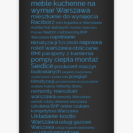
meble kuchenne na
wymiar Warszawa
mieszkanie do wynajęcia
Racibórz
mini koparka w Warszawie
montaż hal stalowych
montaż okien pcv
Nadzór i outsourcing BHP
Poznań
napełnianie
Warszawa
naprawa
klimatyzacji Szczecin
rolet warszawa
obliczanie
BMI
parapety z kamienia
pompy ciepła montaż
Siedlce
producent maszyn
budowlanych
projekty budynków
przegląd
użyteczności publicznej
klimatyzacji
przydomowe oczyszczalnie
remonty domu
ścieków Kraków
remonty mieszkań
warszawa
remonty Warszawa
cennik
rolety okienne warszawa
szkolenia BHP online
szukam
korepetytora Warszawa
Układanie kostki
Warszawa
usługi gazowe
Warszawa
usługi koparko ładowarką
usługi remontowe
Łódź