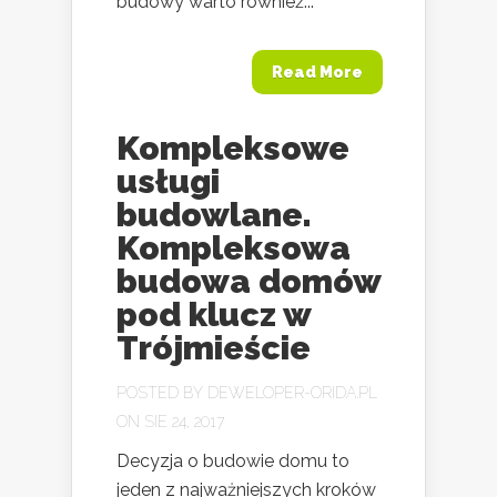
budowy warto również...
Read More
Kompleksowe
usługi
budowlane.
Kompleksowa
budowa domów
pod klucz w
Trójmieście
POSTED BY
DEWELOPER-ORIDA.PL
ON SIE 24, 2017
Decyzja o budowie domu to
jeden z najważniejszych kroków