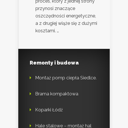
proces, który z jednej strony
przynosi znaczące
oszczędności energetyczne,
a z drugiej wiąże się z dużymi
kosztami. …
Remonty i budowa
Montaż pomp ciepła Siedlce.
Brama kompaktowa
Koparki Łódź
Hale stalowe – montaż hal