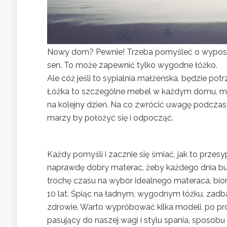
Nowy dom? Pewnie! Trzeba pomyśleć o wyposaże
sen. To może zapewnić tylko wygodne łóżko.
Ale cóż jeśli to sypialnia małżeńska, będzie pot
Łóżka to szczególne mebel w każdym domu, mi
na kolejny dzień. Na co zwrócić uwagę podczas
marzy by położyć się i odpocząć.
Każdy pomyśli i zacznie się śmiać, jak to prze
naprawdę dobry materac, żeby każdego dnia b
trochę czasu na wybór idealnego materaca, bio
10 lat. Śpiąc na ładnym, wygodnym łóżku, zadba
zdrowie. Warto wypróbować kilka modeli, po pro
pasujący do naszej wagi i stylu spania, sposobu 