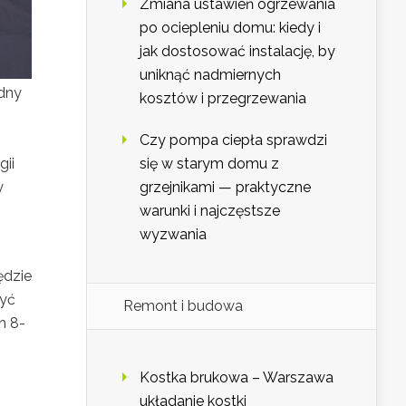
Zmiana ustawień ogrzewania
po ociepleniu domu: kiedy i
jak dostosować instalację, by
uniknąć nadmiernych
odny
kosztów i przegrzewania
Czy pompa ciepła sprawdzi
się w starym domu z
ii
grzejnikami — praktyczne
y
warunki i najczęstsze
wyzwania
ędzie
zyć
Remont i budowa
h 8-
Kostka brukowa – Warszawa
układanie kostki