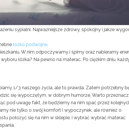
niu sypialni. Najważniejsze zdrowy, spokojny i jakże wyg
rzebne
łóżko podwójne
.
eszkaniu. W nim odpoczywamy i śpimy oraz nabieramy energ
 wyboru łóżka? Na pewno na materac. Po ciężkim dniu, każd
sypiamy 1/3 naszego życia, ale to prawda. Zatem potrzebny b
udzić się wypoczętym, w dobrym humorze. Warto przeznac
rąc pod uwagę fakt, że będziemy na nim spać przez kolejnyc
my nie tylko o swój komfort i wypoczynek, ale również o
stu położyć się na nim w sklepie, i wybrać wybrać materac
spania.