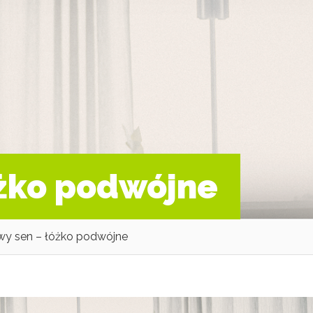
óżko podwójne
wy sen – łóżko podwójne