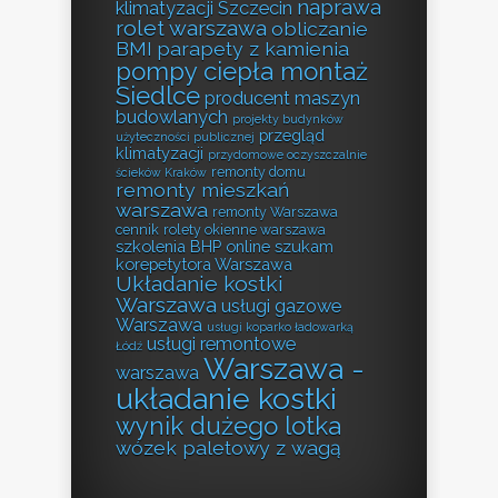
naprawa
klimatyzacji Szczecin
rolet warszawa
obliczanie
BMI
parapety z kamienia
pompy ciepła montaż
Siedlce
producent maszyn
budowlanych
projekty budynków
przegląd
użyteczności publicznej
klimatyzacji
przydomowe oczyszczalnie
remonty domu
ścieków Kraków
remonty mieszkań
warszawa
remonty Warszawa
cennik
rolety okienne warszawa
szkolenia BHP online
szukam
korepetytora Warszawa
Układanie kostki
Warszawa
usługi gazowe
Warszawa
usługi koparko ładowarką
usługi remontowe
Łódź
Warszawa -
warszawa
układanie kostki
wynik dużego lotka
wózek paletowy z wagą