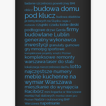
badanie szczelności powietrznej
BMI
budowa domu
oblicz
pod klucz
budowa obiektów
przemysłowych na Śląsku
cegła z
deski
czujniki czadu kidde
rozbiórki
firmy
podłogowe
drzwi Gerda
budowlane Lublin
generalny wykonawca
inwestycji
granulaty gumowe
gry mmorpg sportowe
kompleksowe projekty wnętrz Poznań
kompleksowe remonty
warszawa
laser do stali
lotto
lokalizacja nieszczelności dachu
najczęstsze numery
meble kuchenne na
wymiar Warszawa
mieszkanie do wynajęcia
Racibórz
mini koparka w Warszawie
montaż hal stalowych
montaż okien pcv
Nadzór i outsourcing BHP
Poznań
napełnianie
Warszawa