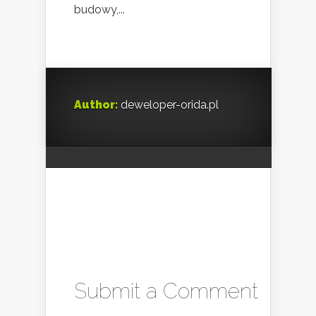
budowy,...
Author:
deweloper-orida.pl
Submit a Comment