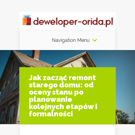
Navigation Menu
Jak zacząć remont
starego domu: od
oceny stanu po
planowanie
kolejnych etapów i
formalności