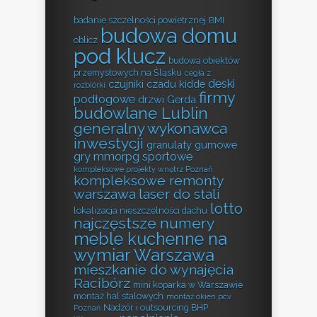
badanie szczelności powietrznej
BMI
budowa domu
oblicz
pod klucz
budowa obiektów
przemysłowych na Śląsku
cegła z
deski
czujniki czadu kidde
rozbiórki
firmy
podłogowe
drzwi Gerda
budowlane Lublin
generalny wykonawca
inwestycji
granulaty gumowe
gry mmorpg sportowe
kompleksowe projekty wnętrz Poznań
kompleksowe remonty
warszawa
laser do stali
lotto
lokalizacja nieszczelności dachu
najczęstsze numery
meble kuchenne na
wymiar Warszawa
mieszkanie do wynajęcia
Racibórz
mini koparka w Warszawie
montaż hal stalowych
montaż okien pcv
Nadzór i outsourcing BHP
Poznań