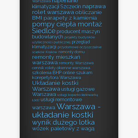
napełnianie
Warszawa
naprawa
klimatyzacji Szczecin
rolet warszawa
obliczanie
BMI
parapety z kamienia
pompy ciepła montaż
Siedlce
producent maszyn
budowlanych
projekty budynków
przegląd
użyteczności publicznej
klimatyzacji
przydomowe oczyszczalnie
remonty domu
ścieków Kraków
remonty mieszkań
warszawa
remonty Warszawa
cennik
rolety okienne warszawa
szkolenia BHP online
szukam
korepetytora Warszawa
Układanie kostki
Warszawa
usługi gazowe
Warszawa
usługi koparko ładowarką
usługi remontowe
Łódź
Warszawa -
warszawa
układanie kostki
wynik dużego lotka
wózek paletowy z wagą