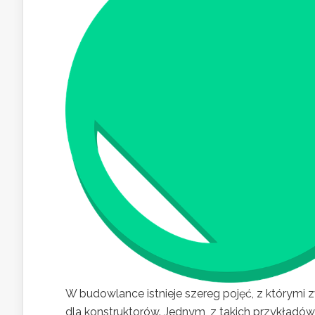
W budowlance istnieje szereg pojęć, z którymi 
dla konstruktorów. Jednym, z takich przykładów