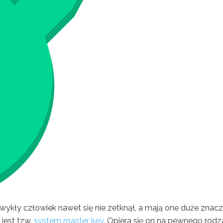
zwykły człowiek nawet się nie zetknął, a mają one duże znacz
 jest tzw.
system master key
. Opiera się on na pewnego rodz