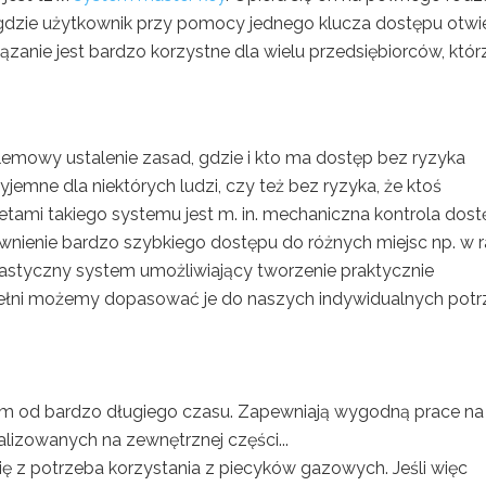
 gdzie użytkownik przy pomocy jednego klucza dostępu otwi
iązanie jest bardzo korzystne dla wielu przedsiębiorców, któr
emowy ustalenie zasad, gdzie i kto ma dostęp bez ryzyka
emne dla niektórych ludzi, czy też bez ryzyka, że ktoś
letami takiego systemu jest m. in. mechaniczna kontrola dos
nienie bardzo szybkiego dostępu do różnych miejsc np. w r
elastyczny system umożliwiający tworzenie praktycznie
 pełni możemy dopasować je do naszych indywidualnych potr
m od bardzo długiego czasu. Zapewniają wygodną prace na
alizowanych na zewnętrznej części...
ię z potrzeba korzystania z piecyków gazowych. Jeśli więc