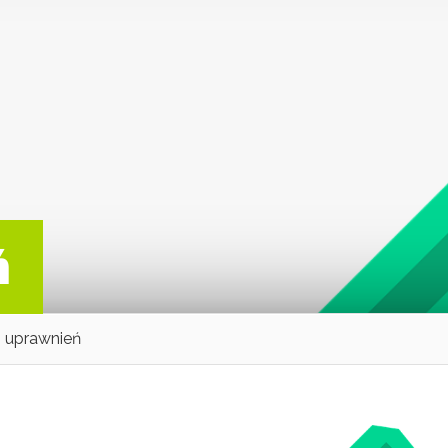
ń
 uprawnień