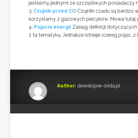
jesteśmy jednymi ze szczęśliwych posiadaczy m
Czujnik przed CO
Czujniki czadu są bardzo
korzystamy z gazowych piecyków. Mowa tutaj gł
Pojęcia energii
Zasięg definicji dotyczącyc
z ta tematyką. Jednakże istnieje szereg pojęć, z 
Author:
deweloper-orida.pl