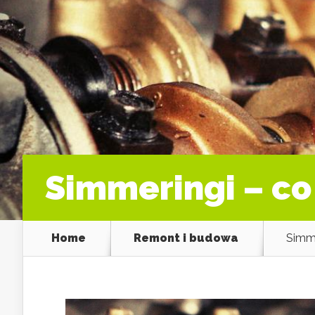
Simmeringi – co
Home
Remont i budowa
Simme