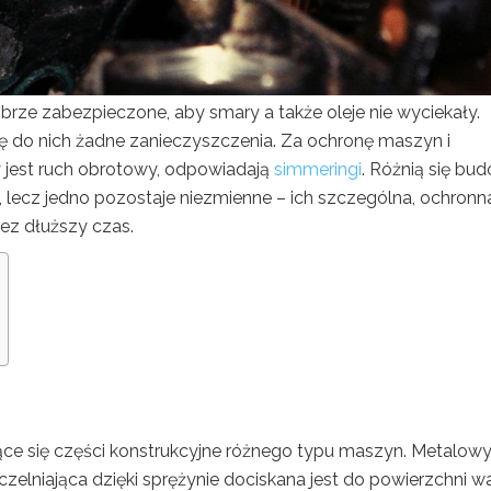
ze zabezpieczone, aby smary a także oleje nie wyciekały.
ię do nich żadne zanieczyszczenia. Za ochronę maszyn i
 jest ruch obrotowy, odpowiadają
simmeringi
. Różnią się bu
 lecz jedno pozostaje niezmienne – ich szczególna, ochronn
ez dłuższy czas.
e się części konstrukcyjne różnego typu maszyn. Metalow
czelniająca dzięki sprężynie dociskana jest do powierzchni wa