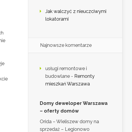
Jak walczyć z nieuczciwymi
lokatorami
ch
nie
Najnowsze komentarze
je
usługi remontowe i
budowlane
-
Remonty
kcie
mieszkań Warszawa
Domy deweloper Warszawa
– oferty domów
Orida – Wieliszew domy na
sprzedaż – Legionowo