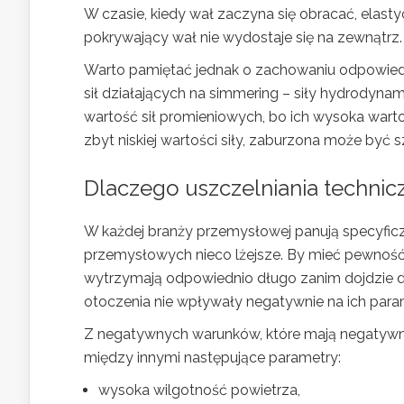
W czasie, kiedy wał zaczyna się obracać, elas
pokrywający wał nie wydostaje się na zewnątrz. 
Warto pamiętać jednak o zachowaniu odpowiedn
sił działających na simmering – siły hydrodyna
wartość sił promieniowych, bo ich wysoka warto
zbyt niskiej wartości siły, zaburzona może być 
Dlaczego uszczelniania technic
W każdej branży przemysłowej panują specyfic
przemysłowych nieco lżejsze. By mieć pewność
wytrzymają odpowiednio długo zanim dojdzie do i
otoczenia nie wpływały negatywnie na ich para
Z negatywnych warunków, które mają negatywn
między innymi następujące parametry:
wysoka wilgotność powietrza,