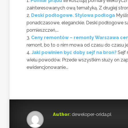
Pomiar prądu
Ile kosztują pomiary elektrycz
zainteresowanych ową tematyką. Z drugiej stron
Deski podłogowe. Stylowa podłoga
Myśli
ponadczasowe, eleganckie. Deski podłogowe są 
pomieszczeń,...
Ceny remontów – remonty Warszawa cen
remont, bo to o nim mowa od czasu do czasu jest
Jaki powinien być doby sejf na broń?
Sejf
wielu powodów. Przede wszystkim służy on za
ewidencjonowanie...
Author:
deweloper-orida.pl