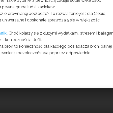
ne? Takie pytanie, z pewnością zadaje sobie wiele osób
 pewna grupa ludzi zaciekawi...
sz o drewnianej podłodze? To rozwiązanie jest dla Ciebie,
uniwersalne i doskonale sprawdzają się w większości
nik.
Choć kojarzy się z dużymi wydatkami, stresem i bałaga
 koniecznością. Jeśli...
 na broń to konieczność dla każdego posiadacza broni palnej
pewnieniu bezpieczeństwa poprzez odpowiednie