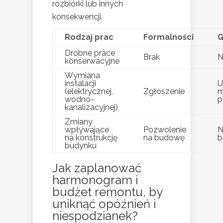
rozbiórki lub innych
konsekwencji.
Rodzaj prac
Formalności
G
Drobne prace
Brak
N
konserwacyjne
Wymiana
instalacji
U
(elektrycznej,
Zgłoszenie
m
wodno-
p
kanalizacyjnej)
Zmiany
wpływające
Pozwolenie
N
na konstrukcję
na budowę
b
budynku
Jak zaplanować
harmonogram i
budżet remontu, by
uniknąć opóźnień i
niespodzianek?