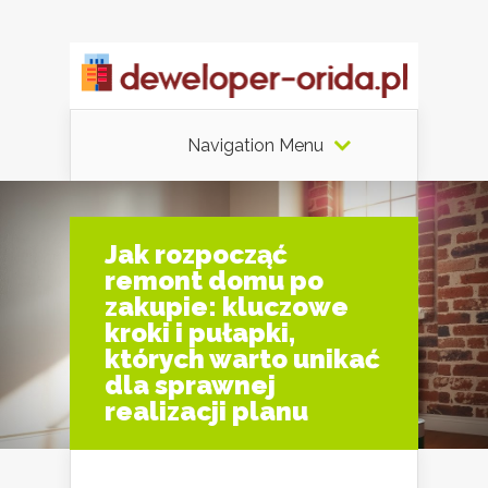
Navigation Menu
Jak rozpocząć
remont domu po
zakupie: kluczowe
kroki i pułapki,
których warto unikać
dla sprawnej
realizacji planu