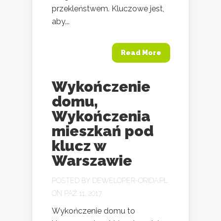
przekleństwem. Kluczowe jest,
aby...
Read More
Wykończenie
domu,
Wykończenia
mieszkań pod
klucz w
Warszawie
POSTED BY
DEWELOPER-ORIDA.PL
ON PAŹ 11, 2017
Wykończenie domu to