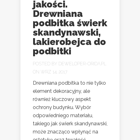
jakości.
Drewniana
podbitka świerk
skandynawski,
lakierobejca do
podbitki
POSTED BY
DEWELOPER-ORIDA.PL
ON WRZ 14, 2017
Drewniana podbitka to nie tylko
element dekoracyjny, ale
również kluczowy aspekt
ochrony budynku. Wybór
odpowiedniego materiału,
takiego jak świerk skandynawski,
może znacząco wpłynąć na
estetykę oraz trwałość