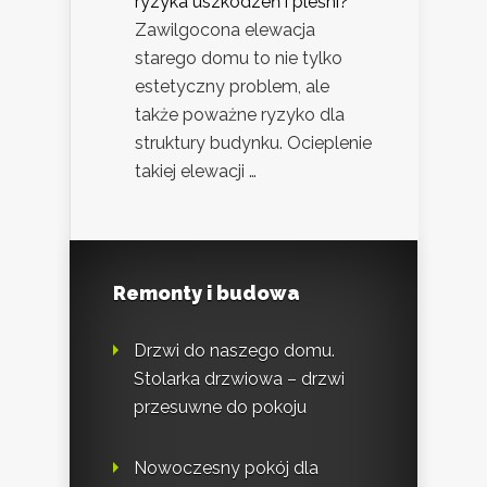
ryzyka uszkodzeń i pleśni?
Zawilgocona elewacja
starego domu to nie tylko
estetyczny problem, ale
także poważne ryzyko dla
struktury budynku. Ocieplenie
takiej elewacji …
Remonty i budowa
Drzwi do naszego domu.
Stolarka drzwiowa – drzwi
przesuwne do pokoju
Nowoczesny pokój dla