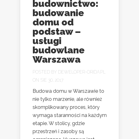
budownictwo:
budowanie
domu od
podstaw –
usługi
budowlane
Warszawa
POSTED BY
DEWELOPER-ORIDA.PL
ON SIE 30, 2017
Budowa domu w Warszawie to
nie tylko marzenie, ale również
skomplikowany proces, który
wymaga staranności na każdym
etapie. W stolicy, gdzie
przestrzeń i zasoby są