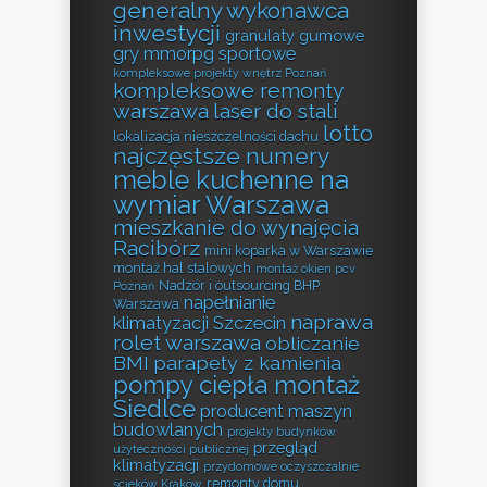
generalny wykonawca
inwestycji
granulaty gumowe
gry mmorpg sportowe
kompleksowe projekty wnętrz Poznań
kompleksowe remonty
warszawa
laser do stali
lotto
lokalizacja nieszczelności dachu
najczęstsze numery
meble kuchenne na
wymiar Warszawa
mieszkanie do wynajęcia
Racibórz
mini koparka w Warszawie
montaż hal stalowych
montaż okien pcv
Nadzór i outsourcing BHP
Poznań
napełnianie
Warszawa
naprawa
klimatyzacji Szczecin
rolet warszawa
obliczanie
BMI
parapety z kamienia
pompy ciepła montaż
Siedlce
producent maszyn
budowlanych
projekty budynków
przegląd
użyteczności publicznej
klimatyzacji
przydomowe oczyszczalnie
remonty domu
ścieków Kraków