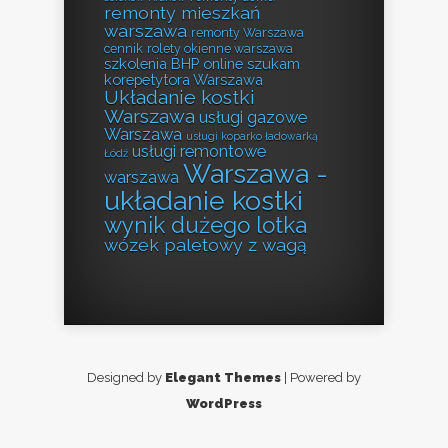
remonty mieszkań
warszawa
remonty Warszawa
cennik
rolety okienne warszawa
szkolenia BHP online
szukam
korepetytora Warszawa
Układanie kostki
Warszawa
usługi gazowe
Warszawa
usługi koparko ładowarką
usługi remontowe
Łódź
Warszawa -
warszawa
układanie kostki
wynik dużego lotka
wózek paletowy z wagą
Designed by
Elegant Themes
| Powered by
WordPress