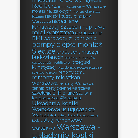
Racibórz
mini koparka w Warszawie
montaż hal stalowych
montaż okien pcv
Nadzór i outsourcing BHP
Poznań
napełnianie
Warszawa
naprawa
klimatyzacji Szczecin
rolet warszawa
obliczanie
BMI
parapety z kamienia
pompy ciepła montaż
Siedlce
producent maszyn
budowlanych
projekty budynków
przegląd
użyteczności publicznej
klimatyzacji
przydomowe oczyszczalnie
remonty domu
ścieków Kraków
remonty mieszkań
warszawa
remonty Warszawa
cennik
rolety okienne warszawa
szkolenia BHP online
szukam
korepetytora Warszawa
Układanie kostki
Warszawa
usługi gazowe
Warszawa
usługi koparko ładowarką
usługi remontowe
Łódź
Warszawa -
warszawa
układanie kostki