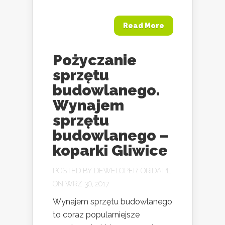
Read More
Pożyczanie
sprzętu
budowlanego.
Wynajem
sprzętu
budowlanego –
koparki Gliwice
POSTED BY
DEWELOPER-ORIDA.PL
ON WRZ 30, 2017
Wynajem sprzętu budowlanego
to coraz popularniejsze