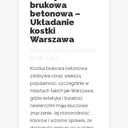
brukowa
betonowa –
Układanie
kostki
Warszawa
POSTED BY
DEWELOPER-ORIDA.PL
ON SIE 11, 2017
Kostka brukowa betonowa
zdobywa coraz większą
popularność, szczególnie w
miastach takich jak Warszawa,
gdzie estetyka i trwałość
nawierzchni mają kluczowe
znaczenie. Jej różnorodność
kolorów i wzorów sprawia, że
doskonale wpisuje się w różne