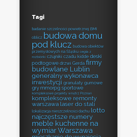
Tagi
badanie szczelności powietrznej
BMI
budowa domu
oblicz
pod klucz
budowa obiektów
przemysłowych na Śląsku
cegła z
deski
czujniki czadu kidde
rozbiórki
firmy
podłogowe
drzwi Gerda
budowlane Lublin
generalny wykonawca
inwestycji
granulaty gumowe
gry mmorpg sportowe
kompleksowe projekty wnętrz Poznań
kompleksowe remonty
warszawa
laser do stali
lotto
lokalizacja nieszczelności dachu
najczęstsze numery
meble kuchenne na
wymiar Warszawa
mieszkanie do wynajęcia