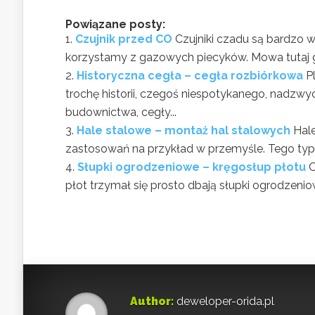
Powiązane posty:
Czujnik przed CO
Czujniki czadu są bardzo
korzystamy z gazowych piecyków. Mowa tutaj gł
Historyczna cegła – cegła rozbiórkowa
P
trochę historii, czegoś niespotykanego, nadzwy
budownictwa, cegły...
Hale stalowe – montaż hal stalowych
Hale
zastosowań na przykład w przemyśle. Tego typu
Słupki ogrodzeniowe – kręgosłup płotu
O
płot trzymał się prosto dbają słupki ogrodzenio
Author:
deweloper-orida.pl