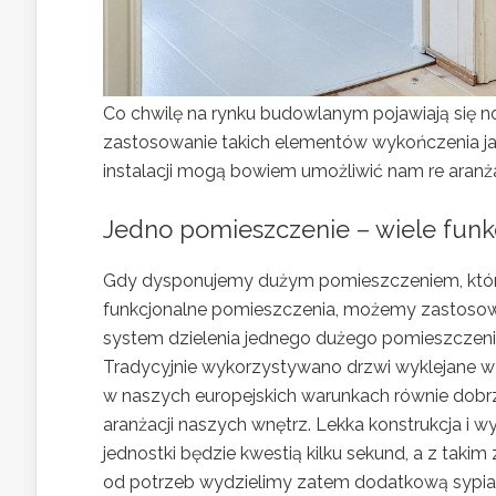
Co chwilę na rynku budowlanym pojawiają się no
zastosowanie takich elementów wykończenia j
instalacji mogą bowiem umożliwić nam re aranż
Jedno pomieszczenie – wiele funkc
Gdy dysponujemy dużym pomieszczeniem, które 
funkcjonalne pomieszczenia, możemy zastosować
system dzielenia jednego dużego pomieszczenia 
Tradycyjnie wykorzystywano drzwi wyklejane w
w naszych europejskich warunkach równie do
aranżacji naszych wnętrz. Lekka konstrukcja i w
jednostki będzie kwestią kilku sekund, a z takim
od potrzeb wydzielimy zatem dodatkową sypialn