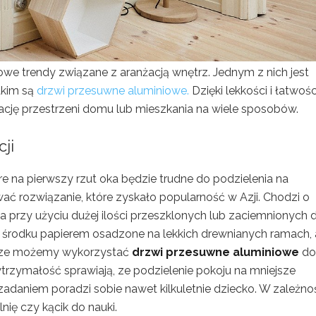
we trendy związane z aranżacją wnętrz. Jednym z nich jest
akim są
drzwi przesuwne aluminiowe.
Dzięki lekkości i łatwośc
ację przestrzeni domu lub mieszkania na wiele sposobów.
ji
na pierwszy rzut oka będzie trudne do podzielenia na
 rozwiązanie, które zyskało popularność w Azji. Chodzi o
przy użyciu dużej ilości przeszklonych lub zaciemnionych d
 środku papierem osadzone na lekkich drewnianych ramach, 
brze możemy wykorzystać
drzwi przesuwne aluminiowe
do
ytrzymałość sprawiają, ze podzielenie pokoju na mniejsze
 zadaniem poradzi sobie nawet kilkuletnie dziecko. W zależno
ię czy kącik do nauki.