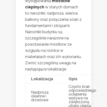
występowania
mostków
cieplnych
w starych domach
to narożniki, nadproża, wieńce,
balkony oraz połączenia ścian z
fundamentami i stropami.
Narożniki budynku są
szczególnie narażone na
powstawanie mostków ze
względu na różnice w
materiałach oraz ich wykonaniu.
Zwróć szczególną uwagę na
następujące lokalizacje:
Lokalizacja
Opis
Często brak
odpowiedniego
Nadproża
ocieplenia
okienne i
wpływa na
drzwiowe
zwiększoną
utratę ciepła.