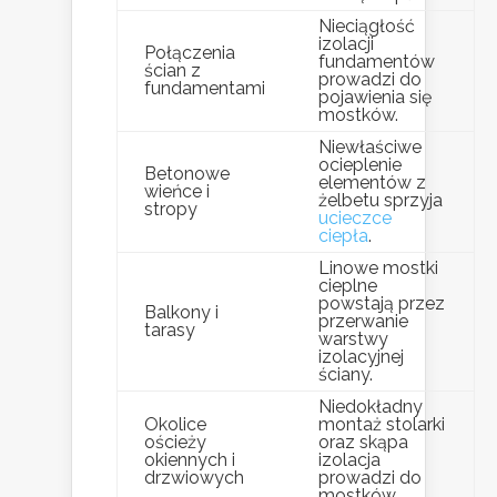
Nieciągłość
izolacji
Połączenia
fundamentów
ścian z
prowadzi do
fundamentami
pojawienia się
mostków.
Niewłaściwe
ocieplenie
Betonowe
elementów z
wieńce i
żelbetu sprzyja
stropy
ucieczce
ciepła
.
Linowe mostki
cieplne
powstają przez
Balkony i
przerwanie
tarasy
warstwy
izolacyjnej
ściany.
Niedokładny
Okolice
montaż stolarki
ościeży
oraz skąpa
okiennych i
izolacja
drzwiowych
prowadzi do
mostków.