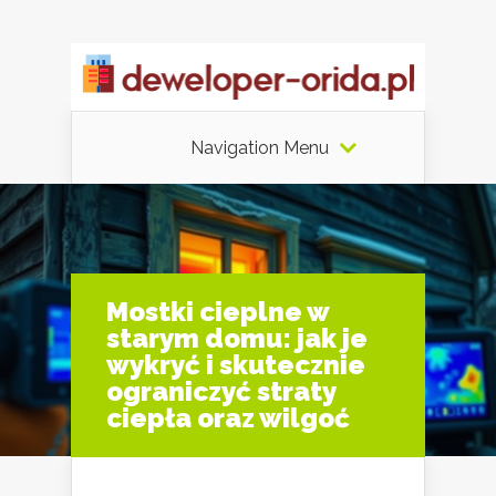
Navigation Menu
Mostki cieplne w
starym domu: jak je
wykryć i skutecznie
ograniczyć straty
ciepła oraz wilgoć