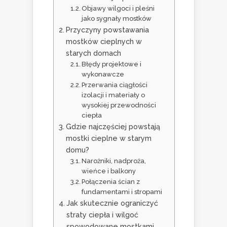
Objawy wilgoci i pleśni
jako sygnały mostków
Przyczyny powstawania
mostków cieplnych w
starych domach
Błędy projektowe i
wykonawcze
Przerwania ciągłości
izolacji i materiały o
wysokiej przewodności
ciepła
Gdzie najczęściej powstają
mostki cieplne w starym
domu?
Narożniki, nadproża,
wieńce i balkony
Połączenia ścian z
fundamentami i stropami
Jak skutecznie ograniczyć
straty ciepła i wilgoć
spowodowane mostkami