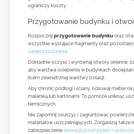
ograniczy koszty.
Przygotowanie budynku i otwo
Rozpocznij
przygotowanie budynku
oraz otw
wszystkie wystające fragmenty oraz pozostałoś
zanieczyszczenia
.
Dokładnie oczyść i wyrównaj otwory okienne, za
aby warstwa ocieplenia w budynkach docieplany
licem zewnętrznej warstwy izolacji.
Aby chronić podłogi i ściany, odsuwaj meble na
malarską lub kartonami. To pomoże uniknąć us
termicznych.
Nie zapomnij osuszyć i zagruntować powierzch
materiałów uszczelniających. Zorganizuj także
zabezpieczenie
elewacji przed pyłem i uszkod