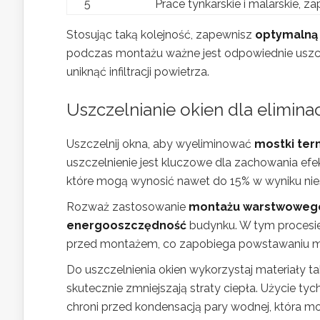
5
Prace tynkarskie i malarskie, za
Stosując taką kolejność, zapewnisz
optymalną 
podczas montażu ważne jest odpowiednie uszcz
uniknąć infiltracji powietrza.
Uszczelnianie okien dla elimin
Uszczelnij okna, aby wyeliminować
mostki ter
uszczelnienie jest kluczowe dla zachowania ef
które mogą wynosić nawet do 15% w wyniku nie
Rozważ zastosowanie
montażu warstwoweg
energooszczędność
budynku. W tym procesie
przed montażem, co zapobiega powstawaniu m
Do uszczelnienia okien wykorzystaj materiały ta
skutecznie zmniejszają straty ciepła. Użycie ty
chroni przed kondensacją pary wodnej, która 