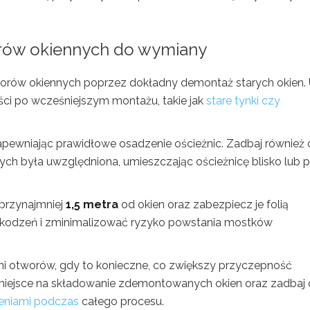
rów okiennych do wymiany
orów okiennych poprzez dokładny demontaż starych okien.
ci po wcześniejszym montażu, takie jak
stare tynki czy
pewniając prawidłowe osadzenie ościeżnic. Zadbaj również o
ch była uwzględniona, umieszczając ościeżnicę blisko lub 
 przynajmniej
1,5 metra
od okien oraz zabezpiecz je folią
zkodzeń i zminimalizować ryzyko powstania mostków
ni otworów, gdy to konieczne, co zwiększy przyczepność
 miejsce na składowanie zdemontowanych okien oraz zadbaj 
zeniami podczas
całego procesu.