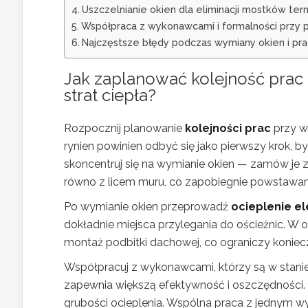
Uszczelnianie okien dla eliminacji mostków ter
Współpraca z wykonawcami i formalności przy 
Najczęstsze błędy podczas wymiany okien i pr
Jak zaplanować kolejność prac p
strat ciepła?
Rozpocznij planowanie
kolejności prac
przy w
rynien powinien odbyć się jako pierwszy krok, b
skoncentruj się na wymianie okien — zamów je 
równo z licem muru, co zapobiegnie powstawa
Po wymianie okien przeprowadź
ocieplenie el
dokładnie miejsca przylegania do ościeżnic. W 
montaż podbitki dachowej, co ograniczy konie
Współpracuj z wykonawcami, którzy są w stanie
zapewnia większą efektywność i oszczędności. 
grubości ocieplenia. Wspólna praca z jednym 