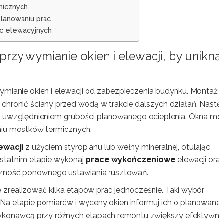
micznych
planowaniu prac
ac elewacyjnych
rzy wymianie okien i elewacji, by unikn
ymianie okien i elewacji od zabezpieczenia budynku. Montaż
y chronić ściany przed wodą w trakcie dalszych działań. Nast
z uwzględnieniem grubości planowanego ocieplenia. Okna m
niu mostków termicznych.
ewacji
z użyciem styropianu lub wełny mineralnej, otulając
ostatnim etapie wykonaj
prace wykończeniowe
elewacji or
czność ponownego ustawiania rusztowań.
 zrealizować kilka etapów prac jednocześnie. Taki wybór
Na etapie pomiarów i wyceny okien informuj ich o planowane
wykonawcą przy różnych etapach remontu zwiększy efektywn