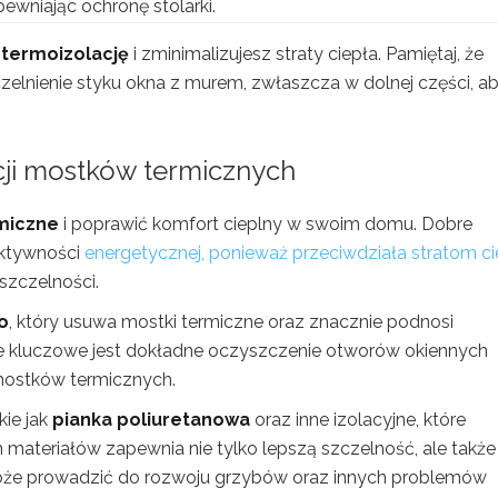
pewniając ochronę stolarki.
termoizolację
i zminimalizujesz straty ciepła. Pamiętaj, że
elnienie styku okna z murem, zwłaszcza w dolnej części, a
acji mostków termicznych
miczne
i poprawić komfort cieplny w swoim domu. Dobre
ektywności
energetycznej, ponieważ przeciwdziała stratom ci
szczelności.
o
, który usuwa mostki termiczne oraz znacznie podnosi
 kluczowe jest dokładne oczyszczenie otworów okiennych
ostków termicznych.
kie jak
pianka poliuretanowa
oraz inne izolacyjne, które
ch materiałów zapewnia nie tylko lepszą szczelność, ale także
może prowadzić do rozwoju grzybów oraz innych problemów