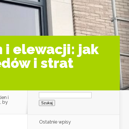
i elewacji: jak
dów i strat
Szukaj:
en i
, by
Ostatnie wpisy