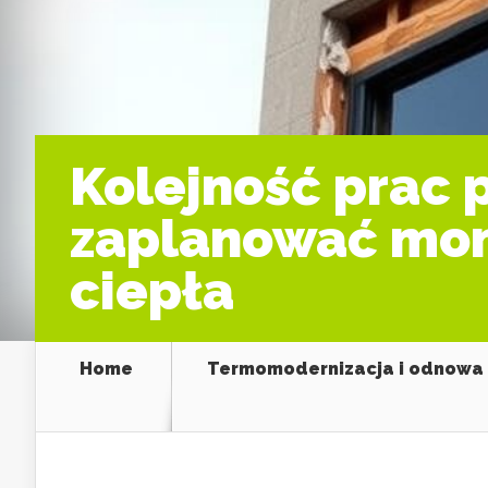
Kolejność prac p
zaplanować mont
ciepła
Home
Termomodernizacja i odnowa