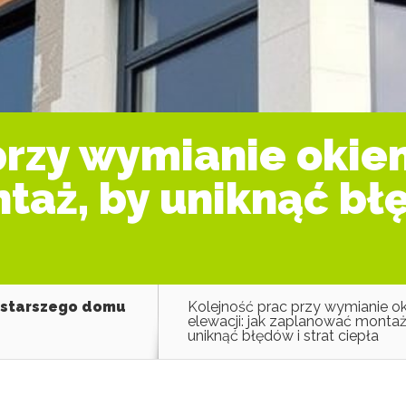
rzy wymianie okien 
aż, by uniknąć błę
 starszego domu
Kolejność prac przy wymianie oki
elewacji: jak zaplanować montaż
uniknąć błędów i strat ciepła