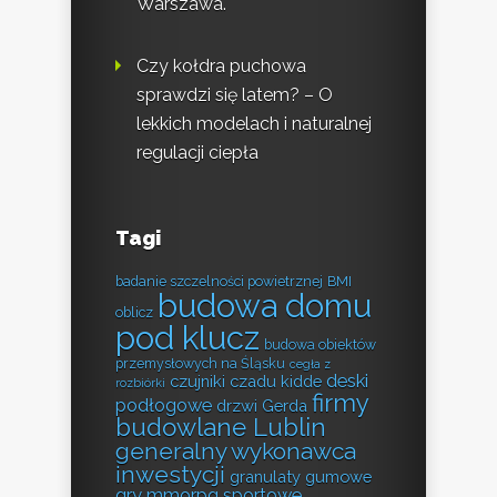
Warszawa.
Czy kołdra puchowa
sprawdzi się latem? – O
lekkich modelach i naturalnej
regulacji ciepła
Tagi
badanie szczelności powietrznej
BMI
budowa domu
oblicz
pod klucz
budowa obiektów
przemysłowych na Śląsku
cegła z
deski
czujniki czadu kidde
rozbiórki
firmy
podłogowe
drzwi Gerda
budowlane Lublin
generalny wykonawca
inwestycji
granulaty gumowe
gry mmorpg sportowe