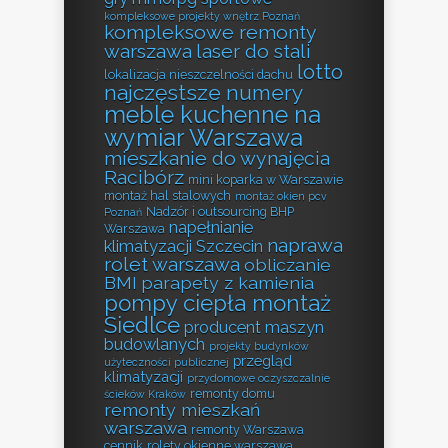
kompleksowe projekty wnętrz Poznań
kompleksowe remonty
warszawa
laser do stali
lotto
lokalizacja nieszczelności dachu
najczęstsze numery
meble kuchenne na
wymiar Warszawa
mieszkanie do wynajęcia
Racibórz
mini koparka w Warszawie
montaż hal stalowych
montaż okien pcv
Nadzór i outsourcing BHP
Poznań
napełnianie
Warszawa
naprawa
klimatyzacji Szczecin
rolet warszawa
obliczanie
BMI
parapety z kamienia
pompy ciepła montaż
Siedlce
producent maszyn
budowlanych
projekty budynków
przegląd
użyteczności publicznej
klimatyzacji
przydomowe oczyszczalnie
remonty domu
ścieków Kraków
remonty mieszkań
warszawa
remonty Warszawa
cennik
rolety okienne warszawa