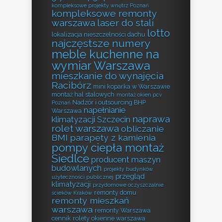
kompleksowe projekty wnętrz Poznań
kompleksowe remonty
warszawa
laser do stali
lotto
lokalizacja nieszczelności dachu
najczęstsze numery
meble kuchenne na
wymiar Warszawa
mieszkanie do wynajęcia
Racibórz
mini koparka w Warszawie
montaż hal stalowych
montaż okien pcv
Nadzór i outsourcing BHP
Poznań
napełnianie
Warszawa
naprawa
klimatyzacji Szczecin
rolet warszawa
obliczanie
BMI
parapety z kamienia
pompy ciepła montaż
Siedlce
producent maszyn
budowlanych
projekty budynków
przegląd
użyteczności publicznej
klimatyzacji
przydomowe oczyszczalnie
remonty domu
ścieków Kraków
remonty mieszkań
warszawa
remonty Warszawa
cennik
rolety okienne warszawa