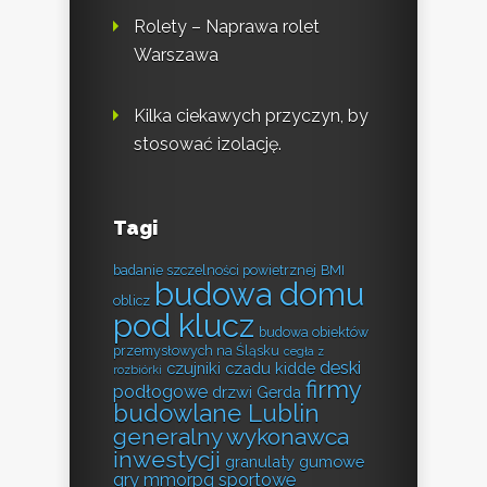
Rolety – Naprawa rolet
Warszawa
Kilka ciekawych przyczyn, by
stosować izolację.
Tagi
badanie szczelności powietrznej
BMI
budowa domu
oblicz
pod klucz
budowa obiektów
przemysłowych na Śląsku
cegła z
deski
czujniki czadu kidde
rozbiórki
firmy
podłogowe
drzwi Gerda
budowlane Lublin
generalny wykonawca
inwestycji
granulaty gumowe
gry mmorpg sportowe