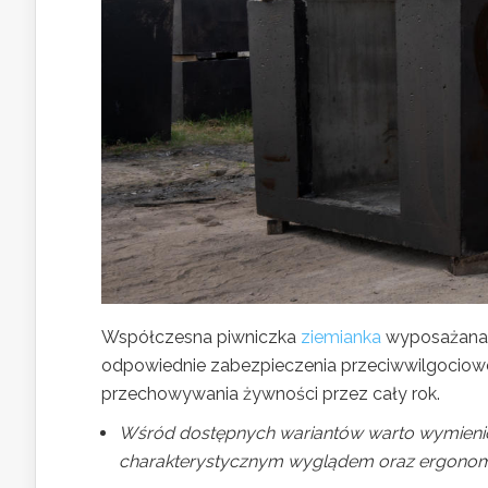
Współczesna piwniczka
ziemianka
wyposażana j
odpowiednie zabezpieczenia przeciwwilgociowe
przechowywania żywności przez cały rok.
Wśród dostępnych wariantów warto wymienić t
charakterystycznym wyglądem oraz ergonom