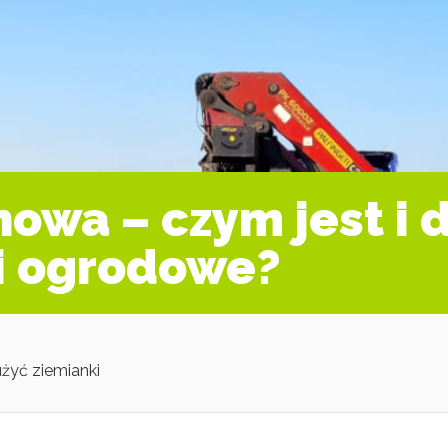
owa – czym jest i
i ogrodowe?
żyć ziemianki