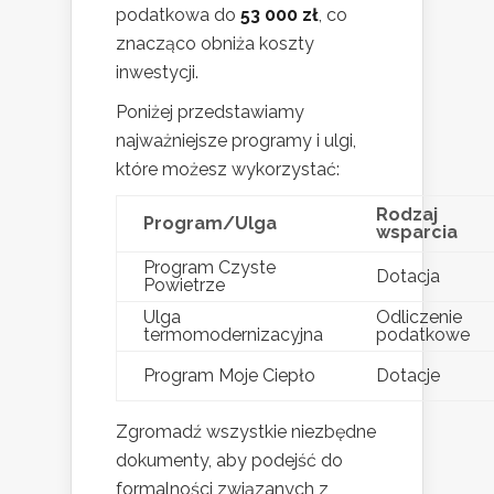
podatkowa do
53 000 zł
, co
znacząco obniża koszty
inwestycji.
Poniżej przedstawiamy
najważniejsze programy i ulgi,
które możesz wykorzystać:
Rodzaj
Program/Ulga
wsparcia
Program Czyste
Dotacja
Powietrze
Ulga
Odliczenie
termomodernizacyjna
podatkowe
Program Moje Ciepło
Dotacje
Zgromadź wszystkie niezbędne
dokumenty, aby podejść do
formalności związanych z