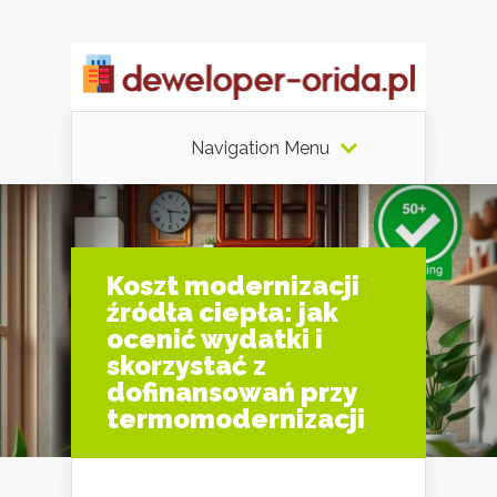
Navigation Menu
Koszt modernizacji
źródła ciepła: jak
ocenić wydatki i
skorzystać z
dofinansowań przy
termomodernizacji