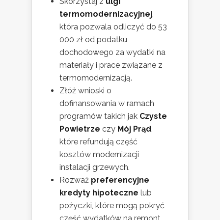
Skorzystaj z
ulgi
termomodernizacyjnej
,
która pozwala odliczyć do 53
000 zł od podatku
dochodowego za wydatki na
materiały i prace związane z
termomodernizacją.
Złóż wnioski o
dofinansowania w ramach
programów takich jak
Czyste
Powietrze
czy
Mój Prąd
,
które refundują część
kosztów modernizacji
instalacji grzewych.
Rozważ
preferencyjne
kredyty hipoteczne
lub
pożyczki, które mogą pokryć
część wydatków na remont.