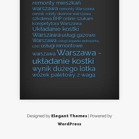
remonty mieszkań
warszawa
remonty Warszawa
cennik
rolety okienne warszawa
szkolenia BHP online
szukam
korepetytora Warszawa
Układanie kostki
Warszawa
usługi gazowe
Warszawa
usługi koparko ładowarką
usługi remontowe
Łódź
Warszawa -
warszawa
układanie kostki
wynik dużego lotka
wózek paletowy z wagą
Designed by
Elegant Themes
| Powered by
WordPress