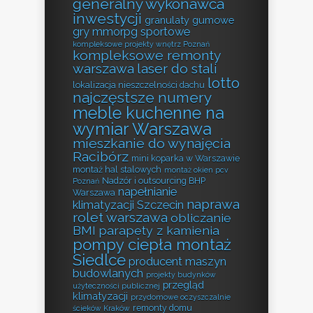
generalny wykonawca
inwestycji
granulaty gumowe
gry mmorpg sportowe
kompleksowe projekty wnętrz Poznań
kompleksowe remonty
warszawa
laser do stali
lotto
lokalizacja nieszczelności dachu
najczęstsze numery
meble kuchenne na
wymiar Warszawa
mieszkanie do wynajęcia
Racibórz
mini koparka w Warszawie
montaż hal stalowych
montaż okien pcv
Nadzór i outsourcing BHP
Poznań
napełnianie
Warszawa
naprawa
klimatyzacji Szczecin
rolet warszawa
obliczanie
BMI
parapety z kamienia
pompy ciepła montaż
Siedlce
producent maszyn
budowlanych
projekty budynków
przegląd
użyteczności publicznej
klimatyzacji
przydomowe oczyszczalnie
remonty domu
ścieków Kraków