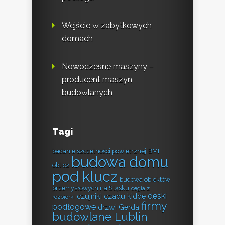
Wejście w zabytkowych
domach
Nowoczesne maszyny –
producent maszyn
budowlanych
Tagi
badanie szczelności powietrznej
BMI
budowa domu
oblicz
pod klucz
budowa obiektów
przemysłowych na Śląsku
cegła z
deski
czujniki czadu kidde
rozbiórki
firmy
podłogowe
drzwi Gerda
budowlane Lublin