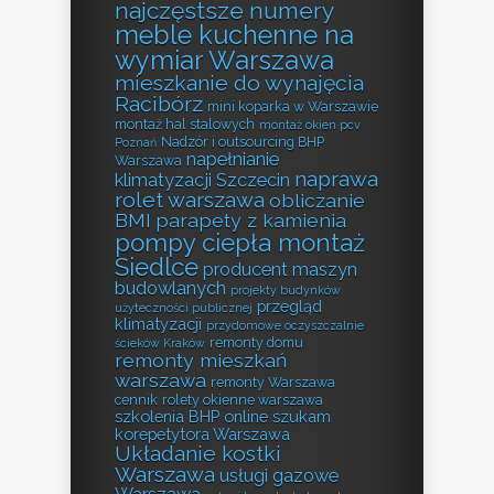
najczęstsze numery
meble kuchenne na
wymiar Warszawa
mieszkanie do wynajęcia
Racibórz
mini koparka w Warszawie
montaż hal stalowych
montaż okien pcv
Nadzór i outsourcing BHP
Poznań
napełnianie
Warszawa
naprawa
klimatyzacji Szczecin
rolet warszawa
obliczanie
BMI
parapety z kamienia
pompy ciepła montaż
Siedlce
producent maszyn
budowlanych
projekty budynków
przegląd
użyteczności publicznej
klimatyzacji
przydomowe oczyszczalnie
remonty domu
ścieków Kraków
remonty mieszkań
warszawa
remonty Warszawa
cennik
rolety okienne warszawa
szkolenia BHP online
szukam
korepetytora Warszawa
Układanie kostki
Warszawa
usługi gazowe