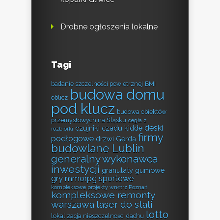
Drobne ogłoszenia lokalne
Tagi
badanie szczelności powietrznej
BMI
budowa domu
oblicz
pod klucz
budowa obiektów
przemysłowych na Śląsku
cegła z
deski
czujniki czadu kidde
rozbiórki
firmy
podłogowe
drzwi Gerda
budowlane Lublin
generalny wykonawca
inwestycji
granulaty gumowe
gry mmorpg sportowe
kompleksowe projekty wnętrz Poznań
kompleksowe remonty
warszawa
laser do stali
lotto
lokalizacja nieszczelności dachu